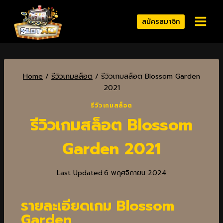
สมัครสมาชิก
Home
/
รีวิวเกมสล็อต
/
รีวิวเกมสล็อต Blossom Garden
2021
รีวิวเกมสล็อต
รีวิวเกมสล็อต Blossom
Garden 2021
Last Updated
6 พฤศจิกายน 2024
รายละเอียดเกม Blossom
Garden