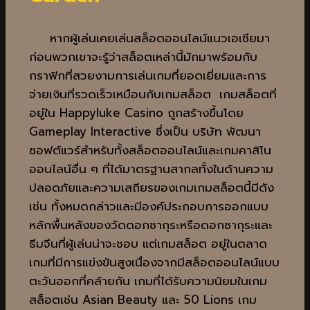
หากผู้เล่นเคยเล่นสล็อตออนไลน์แนวเอเชียมา
ก่อนพวกเขาจะรู้ว่าสล็อตเหล่านี้มักมาพร้อมกับ
กราฟิกที่สวยงามการเล่นเกมที่ยอดเยี่ยมและการ
จ่ายเงินที่รวดเร็วเหมือนกับเกมสล็อต เกมสล็อตที่
อยู่ใน Happyluke Casino ถูกสร้างขึ้นโดย
Gameplay Interactive ซึ่งเป็น บริษัท พัฒนา
ซอฟต์แวร์สำหรับทั้งสล็อตออนไลน์และเกมคาสิโน
ออนไลน์อื่น ๆ ที่ได้มาตรฐานสากลทั้งในด้านความ
ปลอดภัยและความเสถียรของเกมเกมสล็อตนี้มีดัง
เช่น ทั้งหมดกล่าวและมีองค์ประกอบการออกแบบ
หลักพื้นหลังของวัดดอกซากุระหรือดอกซากุระและ
ธีมจีนที่ผู้เล่นน่าจะชอบ แต่เกมสล็อต อยู่ในตลาด
เกมที่มีการแข่งขันสูงเนื่องจากมีสล็อตออนไลน์แบบ
ตะวันออกที่คล้ายกัน เกมที่ได้รับความนิยมในเกม
สล็อตเช่น Asian Beauty และ 50 Lions เกม