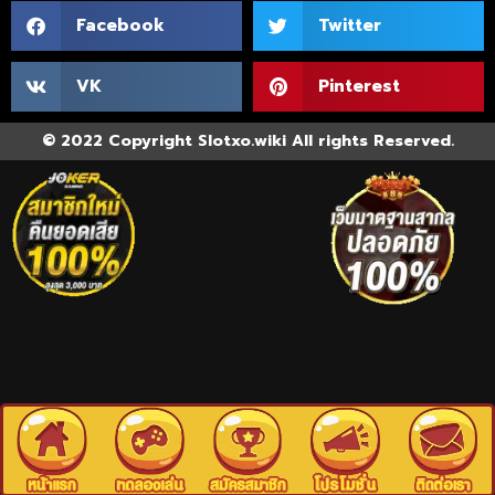
Facebook
Twitter
VK
Pinterest
© 2022 Copyright Slotxo.wiki All rights Reserved.