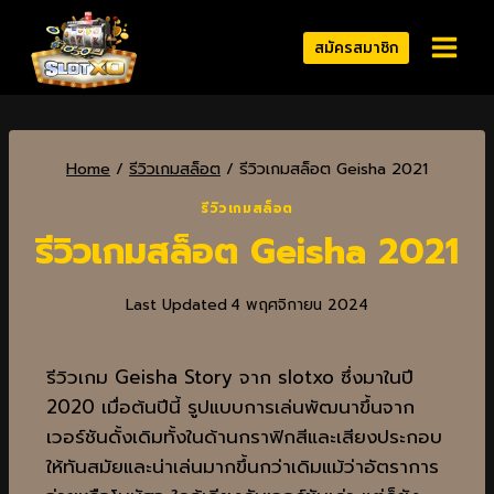
สมัครสมาชิก
Home
/
รีวิวเกมสล็อต
/
รีวิวเกมสล็อต Geisha 2021
รีวิวเกมสล็อต
รีวิวเกมสล็อต Geisha 2021
Last Updated
4 พฤศจิกายน 2024
รีวิวเกม Geisha Story จาก slotxo ซึ่งมาในปี
2020 เมื่อต้นปีนี้ รูปแบบการเล่นพัฒนาขึ้นจาก
เวอร์ชันดั้งเดิมทั้งในด้านกราฟิกสีและเสียงประกอบ
ให้ทันสมัยและน่าเล่นมากขึ้นกว่าเดิมแม้ว่าอัตราการ