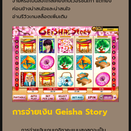
จ่ายหรือโบนัสจะใกล้เคียงกับเวอร์ชันเก่า แต่ก็ยัง
ค่อนข้างน่าสนใจและน่าสนใจ
อ่านรีวิวเกมสล็อตเพิ่มเติม
การจ่ายเงิน Geisha Story
การจ่ายเงินเกมเกอิชาคะแนนสูงสุดจะเป็น