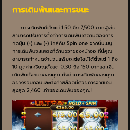
การเดิมพันและการชนะ
การเดิมพันมีตั้งแต่ 1.50 ถึง 7,500 บาทผู้เล่น
สามารถปรับการตั้งค่าการเดิมพันได้ตามต้องการ
กดปุ่ม (+) และ (-) ใกล้กับ Spin one จากนั้นเมนู
การเดิมพันจะแสดงที่ด้านขวาของหน้าจอ ที่นี่คุณ
สามารถกำหนดจำนวนเหรียญต่อไลน์ได้ตั้งแต่ 1 ถึง
10 มูลค่าเหรียญตั้งแต่ 0.30 ถึง 150 บาทและเงิน
เดิมพันทั้งหมดของคุณ ตั้งค่าการเดิมพันของคุณ
อย่างรอบคอบและตั้งค่าสล็อตนี้ด้วยการจ่ายเงิน
สูงสุด 2,460 เท่าของเดิมพันของคุณ!