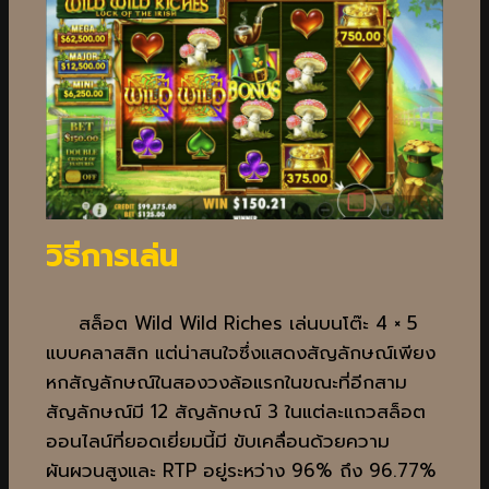
วิธีการเล่น
สล็อต Wild Wild Riches เล่นบนโต๊ะ 4 × 5
แบบคลาสสิก แต่น่าสนใจซึ่งแสดงสัญลักษณ์เพียง
หกสัญลักษณ์ในสองวงล้อแรกในขณะที่อีกสาม
สัญลักษณ์มี 12 สัญลักษณ์ 3 ในแต่ละแถวสล็อต
ออนไลน์ที่ยอดเยี่ยมนี้มี ขับเคลื่อนด้วยความ
ผันผวนสูงและ RTP อยู่ระหว่าง 96% ถึง 96.77%