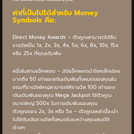
ค่าที่เป็นไปได้สำหรับ Money
Symbols คือ:
Direct Money Awards – ตัวคูณสามารถได้รับ
รางวัลเป็น 1x, 2x, 3x, 4x, 5x, 6x, 8x, 10x, 15x
หรือ 25x ที่คุณเดิมพัน
หนึ่งในสามแจ็คพอต – มินิแจ็คพอตนำโชคเล็กน้อย
มากถึง 50 เท่าของเงินเดิมพันทั้งหมดของคุณใน
ขณะที่รางวัลใหญ่สามารถให้รางวัล 100 เท่าของ
เงินเดิมพันของคุณ Mega Jackpot ใช้ตัวคูณ
ขนาดใหญ่ 500x ในการเดิมพันของคุณ
ตัวคูณของ 2x, 3x หรือ 5x – ตัวคูณเหล่านี้จะนำ
ไปใช้กับเงินรางวัลทั้งหมดในระหว่างคุณสมบัติ
ต่างๆ