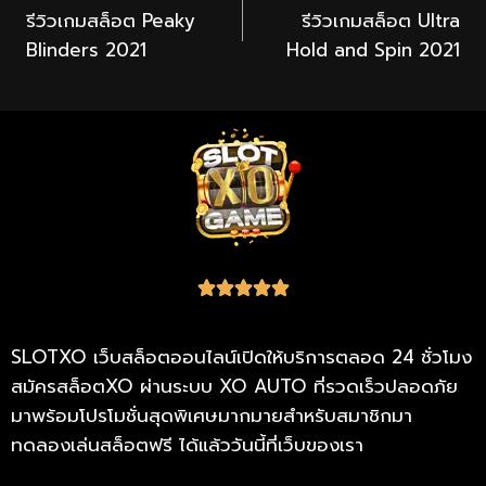
รีวิวเกมสล็อต Peaky
รีวิวเกมสล็อต Ultra
Blinders 2021
Hold and Spin 2021





SLOTXO เว็บสล็อตออนไลน์เปิดให้บริการตลอด 24 ชั่วโมง
สมัครสล็อตXO ผ่านระบบ XO AUTO ที่รวดเร็วปลอดภัย
มาพร้อมโปรโมชั่นสุดพิเศษมากมายสำหรับสมาชิกมา
ทดลองเล่นสล็อตฟรี ได้แล้ววันนี้ที่เว็บของเรา