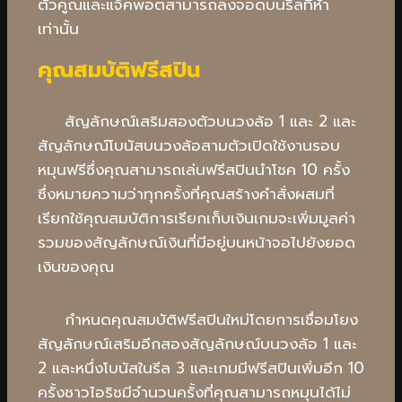
ตัวคูณและแจ็คพอตสามารถลงจอดบนรีลที่ห้า
เท่านั้น
คุณสมบัติฟรีสปิน
สัญลักษณ์เสริมสองตัวบนวงล้อ 1 และ 2 และ
สัญลักษณ์โบนัสบนวงล้อสามตัวเปิดใช้งานรอบ
หมุนฟรีซึ่งคุณสามารถเล่นฟรีสปินนำโชค 10 ครั้ง
ซึ่งหมายความว่าทุกครั้งที่คุณสร้างคำสั่งผสมที่
เรียกใช้คุณสมบัติการเรียกเก็บเงินเกมจะเพิ่มมูลค่า
รวมของสัญลักษณ์เงินที่มีอยู่บนหน้าจอไปยังยอด
เงินของคุณ
กำหนดคุณสมบัติฟรีสปินใหม่โดยการเชื่อมโยง
สัญลักษณ์เสริมอีกสองสัญลักษณ์บนวงล้อ 1 และ
2 และหนึ่งโบนัสในรีล 3 และเกมมีฟรีสปินเพิ่มอีก 10
ครั้งชาวไอริชมีจำนวนครั้งที่คุณสามารถหมุนได้ไม่