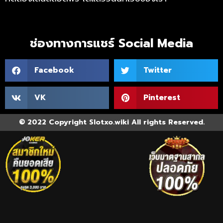
ช่องทางการแชร์ Social Media
Facebook
Twitter
VK
Pinterest
© 2022 Copyright Slotxo.wiki All rights Reserved.