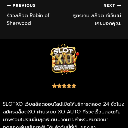
PREVIOUS
NEXT
รีวิวสล็อต Robin of
สูตรเกม สล็อต ที่เว็บไม่
Sherwood
เคยบอกคุณ.





SLOTXO เว็บสล็อตออนไลน์เปิดให้บริการตลอด 24 ชั่วโมง
สมัครสล็อตXO ผ่านระบบ XO AUTO ที่รวดเร็วปลอดภัย
มาพร้อมโปรโมชั่นสุดพิเศษมากมายสำหรับสมาชิกมา
ทดลองเล่นสล็อตฟรี ได้แล้ววันนี้ที่เว็บของเรา