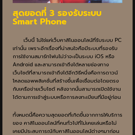
สุดยอดที่ 3 รองรับระบบ
Smart Phone
เว็บนี้ ไม่ใช่แค่เว็บคาสิโนออนไลน์ที่รับระบบ PC
เท่านั้น เพราะอีกเรื่องที่น่าสนใจคือมีระบบที่รองรับ
การใช้งานสมาร์ทโฟนไม่ว่าจะเป็นระบบ iOS หรือ
Android และสามารถเข้าถึงได้หลายช่องทาง
เว็บไซต์ที่สามารถเข้าถึงได้อีกวิธีหนึ่งคือการดาวน์
โหลดแอพพลิเคชั่นที่สร้างขึ้นเพื่อเชื่อมต่อโดยตรง
กับเครือข่ายเว็บไซต์ หลังจากนั้นสามารถเปิดใช้งาน
ได้ตามการเข้าสู่ระบบหรือการลงทะเบียนที่มีอยู่ก่อน
ทั้งหมดนี้คือความสุดยอดที่เกิดขึ้นจากการให้บริการ
ของ คาสิโนออนไลน์ที่คนทั่วไปที่ไม่เคยเล่นหรือไม่
เคยมีประสบการณ์กับคาสิโนออนไลน์ต่างๆมาก่อน