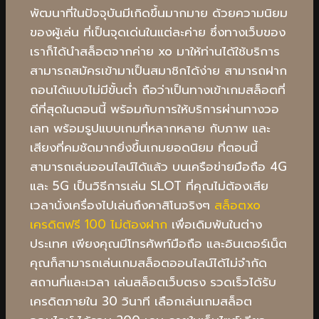
พัฒนาที่ในปัจจุบันมีเกิดขึ้นมากมาย ด้วยความนิยม
ของผู้เล่น ที่เป็นจุดเด่นในแต่ละค่าย ซึ่งทางเว็บของ
เราก็ได้นำสล็อตจากค่าย xo มาให้ท่านได้ใช้บริการ
สามารถสมัครเข้ามาเป็นสมาชิกได้ง่าย สามารถฝาก
ถอนได้แบบไม่มีขั้นต่ำ ถือว่าเป็นทางเข้าเกมสล็อตที่
ดีที่สุดในตอนนี้ พร้อมกับการให้บริการผ่านทางวอ
เลท พร้อมรูปแบบเกมที่หลากหลาย กับภาพ และ
เสียงที่คมชัดมากยิ่งขึ้นเกมยอดนิยม ที่ตอนนี้
สามารถเล่นออนไลน์ได้แล้ว บนเครือข่ายมือถือ 4G
และ 5G เป็นวิธีการเล่น SLOT ที่คุณไม่ต้องเสีย
เวลานั่งเครื่องไปเล่นถึงคาสิโนจริงๆ
สล็อตxo
เครดิตฟรี 100 ไม่ต้องฝาก
เพื่อเดิมพันในต่าง
ประเทศ เพียงคุณมีโทรศัพท์มือถือ และอินเตอร์เน็ต
คุณก็สามารถเล่นเกมสล็อตออนไลน์ได้ไม่จำกัด
สถานที่และเวลา เล่นสล็อตเว็บตรง รวดเร็วได้รับ
เครดิตภายใน 30 วินาที เลือกเล่นเกมสล็อต