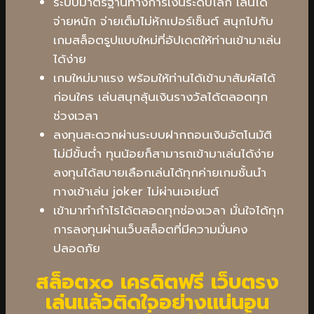
ระบบมาตรฐานทางการเงินระดับโลก เล่นได้
จ่ายหนัก จ่ายเต็มไม่หักเปอร์เซ็นต์ สนุกไปกับ
เกมสล็อตรูปแบบใหม่ที่อัปเดตให้ท่านเข้ามาเล่น
ได้ง่าย
เกมใหม่มาแรง พร้อมให้ท่านได้เข้ามาสัมผัสได้
ก่อนใคร เล่นสนุกลุ้นเงินรางวัลได้ตลอดทุก
ช่วงเวลา
ลงทุนสะดวกผ่านระบบฝากถอนเงินอัตโนมัติ
ไม่มีขั้นต่ำ ทุนน้อยก็สามารถเข้ามาเล่นได้ง่าย
ลงทุนได้สบายเลือกเล่นได้ทุกค่ายเกมชั้นนำ
ทางเข้าเล่น joker ไม่ผ่านเอเย่นต์
เข้ามาทำกำไรได้ตลอดทุกช่องเวลา มั่นใจได้ทุก
การลงทุนผ่านเว็บสล็อตที่มีความมั่นคง
ปลอดภัย
สล็อตxo เครดิตฟรี เว็บตรง
เล่นแล้วติดใจอย่างแน่นอน