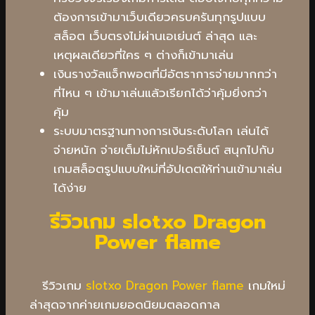
ต้องการเข้ามาเว็บเดียวครบครันทุกรูปแบบ
สล็อต เว็บตรงไม่ผ่านเอเย่นต์ ล่าสุด และ
เหตุผลเดียวที่ใคร ๆ ต่างก็เข้ามาเล่น
เงินรางวัลแจ็กพอตที่มีอัตราการจ่ายมากกว่า
ที่ไหน ๆ เข้ามาเล่นแล้วเรียกได้ว่าคุ้มยิ่งกว่า
คุ้ม
ระบบมาตรฐานทางการเงินระดับโลก เล่นได้
จ่ายหนัก จ่ายเต็มไม่หักเปอร์เซ็นต์ สนุกไปกับ
เกมสล็อตรูปแบบใหม่ที่อัปเดตให้ท่านเข้ามาเล่น
ได้ง่าย
รีวิวเกม slotxo Dragon
Power flame
รีวิวเกม
slotxo Dragon Power flame
เกมใหม่
ล่าสุดจากค่ายเกมยอดนิยมตลอดกาล