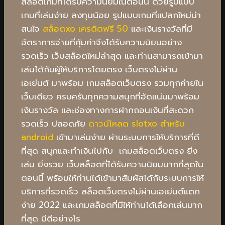
สล็อตเกมที่ได้รับความนิยมในตอนนี้ ด้วยรูปแบบ
เกมที่เล่นง่าย ลงทุนน้อย รูปแบบเกมที่แปลกใหม่น่า
สนใจ
สล็อตxo เครดิตฟรี 50
และเงินรางวัลที่มี
อัตราการจ่ายที่คุ้มค่าจึงได้รับความนิยมอย่าง
รวดเร็ว เว็บสล็อตใหม่ล่าสุด และท่านสามารถเข้ามา
เล่นได้กับผู้ให้บริการโดยตรง เว็บตรงไม่ผ่าน
เอเย่นต์ มาพร้อม เกมสล็อตเว็บตรง รวมทุกค่ายใน
เว็บเดียว ครบครันทุกความสนุกที่อัดแน่นมาพร้อม
เงินรางวัล และช่องทางการฝากถอนเงินที่สะดวก
รวดเร็ว ปลอดภัย
ดาวน์โหลด slotxo สําหรับ
android
เข้ามาเล่นง่าย ผ่านระบบการให้บริการที่ดี
ที่สุด สนุกและทำเงินไปกับ เกมสล็อตเว็บตรง ยิ่ง
เล่น ยิ่งรวย เว็บสล็อตที่ได้รับความนิยมมากที่สุดใน
ตอนนี้ พร้อมให้ท่านได้เข้ามาสัมผัสได้กับระบบการให้
บริการที่รวดเร็ว สล็อตเว็บตรงไม่ผ่านเอเย่นต์แตก
ง่าย 2022 และเกมสล็อตที่มีให้ท่านได้เลือกเล่นมาก
ที่สุด มีดีอย่างไร