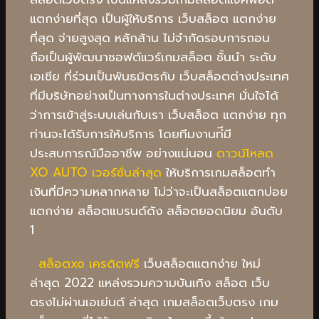
แตกง่ายที่สุด เป็นผู้ให้บริการ เว็บสล็อต แตกง่าย
ที่สุด จ่ายสูงสุด หลักล้าน ไม่จำกัดรอบการถอน
ถือเป็นผู้พัฒนาซอฟต์แวร์เกมสล็อต ชั้นนำ ระดับ
เอเชีย ที่ร่วมเป็นพันธมิตรกับ เว็บสล็อตต่างประเทศ
ที่มีบริษัทอย่างเป็นทางการในต่างประเทศ มั่นใจได้
ว่าการเข้าสู่ระบบเล่นกับเรา เว็บสล็อต แตกง่าย ทุก
ท่านจะได้รับการให้บริการ โดยทีมงานท่ีมี
ประสบการณ์มืออาชีพ อย่างแน่นอน
ดาวน์โหลด
XO AUTO เวอร์ชั่นล่าสุด
ให้บริการเกมสล็อตทำ
เงินที่มีความหลากหลาย ไม่ว่าจะเป็นสล็อตแตกบ่อย
แตกง่าย สล็อตแบรนด์ดัง สล็อตยอดนิยม อันดับ
1
สล็อตxo เครดิตฟรี
เว็บสล็อตแตกง่าย ใหม่
ล่าสุด 2022 แหล่งรวมความบันเทิง สล็อต เว็บ
ตรงไม่ผ่านเอเย่นต์ ล่าสุด เกมสล็อตเว็บตรง เกม