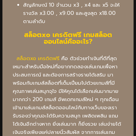
สัญลักษณ์ 10 จำนวน x3 , x4 และ x5 จะให้
รางวัล x3.00 , x9.00 และสูงสุด x18.00
ตามลำดับ
สล็อตxo เครดิตฟรี เกมสล็อต
ออนไลน์คืออะไร?
สล็อตxo เครดิตฟรี
คือ ตัวช่วยทำเงินที่ดีที่สุด
เหมาะสำหรับมือใหม่ที่อยากทดลองเล่นเกมเพื่อหา
ประสบการณ์ และต้องการสร้างรายได้เสริม มา
พร้อมกับเกมส์สล็อตที่เต็มเปี่ยมไปด้วยเกมส์ที่มี
คุณภาพเล่นสนุกจุใจ มีให้คุณได้เลือกเล่นมากมาย
มากกว่า 200 เกมส์ อัพเดทเกมส์ใหม่ ๆ ทุกเดือน
เข้ามาเล่นเกมส์สล็อตออนไลน์กับทางเว็บของเรา
รับรองว่าคุณจะได้รับความสนุก เพลิดเพลิน แถม
ได้เงินอีกต่างหาก ยิ่งเล่นมาก ก็ยิ่งรวย เล่นง่ายได้
เงินจริงเพียงแค่ปลายนิ้วสัมผัส จากการเล่นเกม