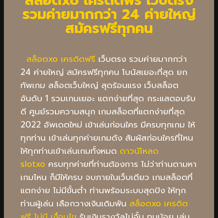
สล็อตxo เครดิตฟรี เว็บตรง
รวมค่ายมากกว่า 24 ค่ายใหญ่
สมัครฟรีทุกคน
สล็อตxo เครดิตฟรี
เว็บตรง รวมค่ายมากกว่า
24 ค่ายใหญ่ สมัครฟรีทุกคน โบนัสเยอะที่สุด ยก
ทัพเกม สล็อตเว็บใหญ่ สุดร้อนแรง เว็บสล็อต
อันดับ 1 รวมเกมเยอะ แตกง่ายที่สุด กระแสตอบรับ
ดี ศูนย์รวมความสนุก เกมสล็อตที่แตกง่ายที่สุด
2022 อัพเดตใหม่ เข้าเล่นก่อนใคร มีครบทุกเกม ให้
ทุกท่าน เข้าเล่นทุกค่ายเกมดัง สัมผัสก่อนใครที่ไหน
ให้ทุกท่านเข้าเล่นเกมทั้งหมด
ดาวน์โหลด
slotxo
ครบทุกค่ายที่ท่านต้องการ ไม่ว่าท่านตามหา
เกมไหน ก็มีให้ครบ จบภายในเว็บเดียว เกมสล็อตที่
แตกง่าย ไม่มีขั้นต่ำ ท่านพร้อมระบบสุดปัง ให้ทุก
ท่านผู้เล่น เลือกวางเงินเดิมพัน
สล็อตxo เครดิต
ฟรี ไม่มี เงื่อนไข
รับเงินรางวัลไม่อั้น ทุนน้อย เล่น