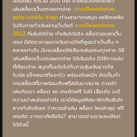
ออนไลน์ ได้รวม 200 เกม ภายในเว็บไซต์เดียว
เล่นสล็อตเว็บตรงแตกง่าย
ดาวน์โหลดslotxo
auto เวอร์ชั่น ล่าสุด
ท่านสามารถสนุก เพลิดเพลิน
ไปกับการทำเงินผ่านเว็บไซต์
ดาวน์โหลดslotxo
2022
ที่เล่นได้ง่าย ทำเงินได้จริง สล็อตวอเลทเว็บ
ตรง มีอัตราการแจกเงินรางวัลที่สูงกว่าเว็บอื่น ๆ
หลายเท่าตัว มีเกมสล็อตให้เลือกเล่นครบทุกค่าย วิธี
เล่นสล็อตเว็บตรงแตกง่าย ได้เงินจริง มีวิธีการเล่น
ที่เรียบง่าย สนุกตื่นเต้นไปกับการลุ้นเงินรางวัล
โบนัส แจ็กพอตที่ออกไว พร้อมจัดหนัก จัดเต็มกำ
เกมสล็อตที่มาพร้อมกับฟรีสปินมากมาย การเข้า
เล่นกับเรา สล็อต xo เครดิตฟรี ไม่มี เงื่อนไข จะมี
ความน่าสนใจอย่างไร เรามีข้อมูลให้สมาชิกตัดสินใจ
หากกำลังลังเล ว่าควรเข้าเล่น สล็อต ใหม่ล่าสุด ฟรี
เครดิต จากเราดีหรือไม่? สามารถอ่านรายละเอียด
ได้ดังนี้