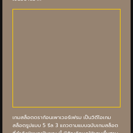
เกมสล็อตดราก้อนเพาเวอร์เฟรม เป็นวิดีโอเกม
สล็อตรูปแบบ 5 รีล 3 แถวตามแบบฉบับเกมสล็อต