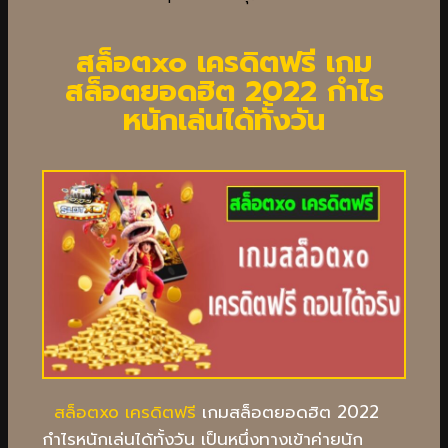
สล็อตxo เครดิตฟรี เกม
สล็อตยอดฮิต 2022 กำไร
หนักเล่นได้ทั้งวัน
สล็อตxo เครดิตฟรี
เกมสล็อตยอดฮิต 2022
กำไรหนักเล่นได้ทั้งวัน เป็นหนึ่งทางเข้าค่ายนัก