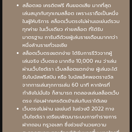
สล็อตxo เครดิตฟรี คืนยอดเสีย มากที่สุด
เล่นสนุกกับทุกเกมสล็อต เพราะเราถือเป็นหนึ่ง
ในผู้ให้บริการ สล็อตเว็บตรงไม่ผ่านเอเย่นต์รวม
ทุกค่าย ในเว็บเดียว ค่ายสล็อต ที่ได้รับ
มาตรฐาน การันตีด้วยผู้เล่นรายเดือนมากกว่า
หนึ่งล้านรายทั่วเอเชีย
สล็อตเว็บตรงแตกง่าย ได้รับการรีวิวจากผู้
เล่นจริง เว็บตรง มากถึง 10,000 คน ว่าเล่น
ผ่านเว็บไซต์เรา เว็บสล็อตแตกง่าย ผู้เล่นจะได้
รับโบนัสฟรีสปิน หรือ โบนัสแจ็คพอตรางวัล
จากการเล่นทุกการเล่น 60 นาที หากใครที่
กำลังไม่มั่นใจ ก็สามารถ ทดลองเล่นสล็อตเว็บ
ตรง ก่อนฝากเครดิตเข้าเล่นกับเราได้เลย
เว็บตรงไม่ผ่าน เอเย่นต์ ในช่วงปี 2022 ทาง
เว็บไซต์เรา เตรียมพัฒนาระบบการทำรายการ
ฝากถอน ทรูวอเลท ซึ่งช่วยอำนวยความ