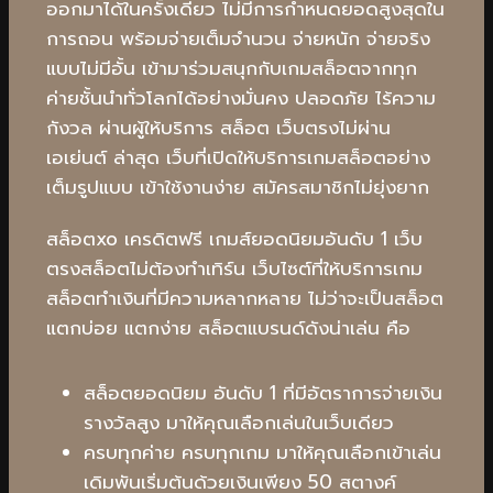
ออกมาได้ในครั้งเดียว ไม่มีการกำหนดยอดสูงสุดใน
การถอน พร้อมจ่ายเต็มจำนวน จ่ายหนัก จ่ายจริง
แบบไม่มีอั้น เข้ามาร่วมสนุกกับเกมสล็อตจากทุก
ค่ายชั้นนำทั่วโลกได้อย่างมั่นคง ปลอดภัย ไร้ความ
กังวล ผ่านผู้ให้บริการ สล็อต เว็บตรงไม่ผ่าน
เอเย่นต์ ล่าสุด เว็บที่เปิดให้บริการเกมสล็อตอย่าง
เต็มรูปแบบ เข้าใช้งานง่าย สมัครสมาชิกไม่ยุ่งยาก
สล็อตxo เครดิตฟรี เกมส์ยอดนิยมอันดับ 1 เว็บ
ตรงสล็อตไม่ต้องทําเทิร์น เว็บไซต์ที่ให้บริการเกม
สล็อตทำเงินที่มีความหลากหลาย ไม่ว่าจะเป็นสล็อต
แตกบ่อย แตกง่าย สล็อตแบรนด์ดังน่าเล่น คือ
สล็อตยอดนิยม อันดับ 1 ที่มีอัตราการจ่ายเงิน
รางวัลสูง มาให้คุณเลือกเล่นในเว็บเดียว
ครบทุกค่าย ครบทุกเกม มาให้คุณเลือกเข้าเล่น
เดิมพันเริ่มต้นด้วยเงินเพียง 50 สตางค์