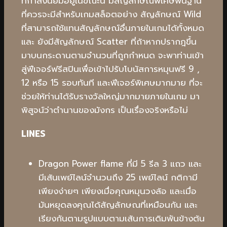
ที่กำลังนิยมอยู่ในขณะนี้ มีสัญลักษณ์พิเศษพื้นฐาน
ที่ควรจะมีสำหรับเกมสล็อตอย่าง สัญลักษณ์ Wild
ที่สามารถใช้แทนสัญลักษณ์อื่นภายในเกมได้ทั้งหมด
และ ยังมีสัญลักษณ์ Scatter ที่ถ้าหากปรากฎขึ้น
มาบนกระดานตามจำนวนที่ถูกกำหนด จะพาท่านเข้า
สู่ฟีเจอร์ฟรีสปินเพื่อเข้าไปรับโบนัสการหมุนฟรี 9 ,
12 หรือ 15 รอบทันที และฟีเจอร์พิเศษมากมาย ที่จะ
ช่วยให้ท่านได้รับรางวัลใหญ่มากมายภายในเกม มา
พิสูจน์ว่าตำนานของมังกร เป็นเรื่องจริงหรือไม่
LINES
Dragon Power flame ที่มี 5 รีล 3 แถว และ
มีเส้นเพย์ไลน์จำนวนถึง 25 เพย์ไลน์ กติกามี
เพียงง่ายๆ เพียงเมื่อคุณหมุนวงล้อ และเมื่อ
มันหยุดลงคุณได้สัญลักษณที่เหมือนกัน และ
เรียงกันตามรูปแบบตามเส้นการเดิมพันข้างต้น