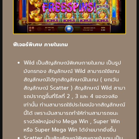
ฟีเจอร์พิเศษ ภายในเกม
Wild เป็นสัญลักษณ์พิเศษภายในเกม เป็นรูป
มังกรทอง สัญลักษณ์ Wild สามารถใช้แทน
สัญลักษณ์ได้ทุกสัญลักษณ์ในเกม ( ยกเว้น
สัญลักษณ์ Scatter ) สัญลักษณ์ Wild สามา
รถปรากฎขึ้นที่รีลที่ 2 , 3 และ 4 ของวงล้อ
เท่านั้น ท่านสามารถใช้ประโยชน์จากสัญลักษณ์
นี้ได้ เพราะมันสามารถทำให้ท่านสามารถชนะ
รางวัลใหญ่อย่าง Mega Win , Super Win
หรือ Super Mega Win ได้ง่ายมากยิ่งขึ้น
Scatter เป็นสัญลักษณ์พิเศษภายในเกม เป็น