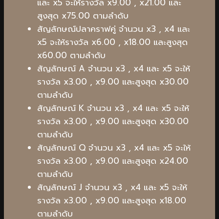
และ x5 จะให้รางวัล x9.00 , x21.00 และ
สูงสุด x75.00 ตามลำดับ
สัญลักษณ์ปลาคราฟคู่ จำนวน x3 , x4 และ
x5 จะให้รางวัล x6.00 , x18.00 และสูงสุด
x60.00 ตามลำดับ
สัญลักษณ์ A จำนวน x3 , x4 และ x5 จะให้
รางวัล x3.00 , x9.00 และสูงสุด x30.00
ตามลำดับ
สัญลักษณ์ K จำนวน x3 , x4 และ x5 จะให้
รางวัล x3.00 , x9.00 และสูงสุด x30.00
ตามลำดับ
สัญลักษณ์ Q จำนวน x3 , x4 และ x5 จะให้
รางวัล x3.00 , x9.00 และสูงสุด x24.00
ตามลำดับ
สัญลักษณ์ J จำนวน x3 , x4 และ x5 จะให้
รางวัล x3.00 , x9.00 และสูงสุด x18.00
ตามลำดับ