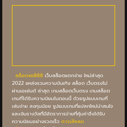
สล็อตxo888
เว็บสล็อตแตกง่าย ใหม่ล่าสุด
2022 แหล่งรวมความบันเทิง สล็อต เว็บตรงไม่
ผ่านเอเย่นต์ ล่าสุด เกมสล็อตเว็บตรง เกมสล็อต
เกมที่ได้รับความนิยมในตอนนี้ ด้วยรูปแบบเกมที่
เล่นง่าย ลงทุนน้อย รูปแบบเกมที่แปลกใหม่น่าสนใจ
และเงินรางวัลที่มีอัตราการจ่ายที่คุ้มค่าจึงได้รับ
ความนิยมอย่างรวดเร็ว
ดาวน์โหลด