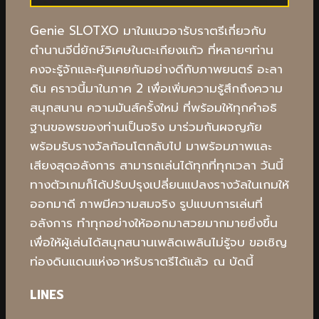
Genie SLOTXO มาในแนวอารับราตรีเกี่ยวกับ
ตำนานจีนี่ยักษ์วิเศษในตะเกียงแก้ว ที่หลายๆท่าน
คงจะรู้จักและคุ้นเคยกันอย่างดีกับภาพยนตร์ อะลา
ดิน คราวนี้มาในภาค 2 เพื่อเพิ่มความรู้สึกถึงความ
สนุกสนาน ความมันส์ครั้งใหม่ ที่พร้อมให้ทุกคำอธิ
ฐานขอพรของท่านเป็นจริง มาร่วมกันผจญภัย
พร้อมรับรางวัลก้อนโตกลับไป มาพร้อมภาพและ
เสียงสุดอลังการ สามารถเล่นได้ทุกที่ทุกเวลา วันนี้
ทางตัวเกมก็ได้ปรับปรุงเปลี่ยนแปลงรางวัลในเกมให้
ออกมาดี ภาพมีความสมจริง รูปแบบการเล่นที่
อลังการ ทำทุกอย่างให้ออกมาสวยมากมายยิ่งขึ้น
เพื่อให้ผู้เล่นได้สนุกสนานเพลิดเพลินไม่รู้จบ ขอเชิญ
ท่องดินแดนแห่งอาหรับราตรีได้แล้ว ณ บัดนี้
LINES