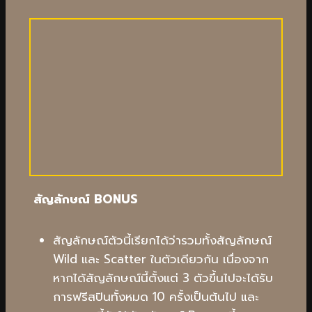
สัญลักษณ์ BONUS
สัญลักษณ์ตัวนี้เรียกได้ว่ารวมทั้งสัญลักษณ์
Wild และ Scatter ในตัวเดียวกัน เนื่องจาก
หากได้สัญลักษณ์นี้ตั้งแต่ 3 ตัวขึ้นไปจะได้รับ
การฟรีสปินทั้งหมด 10 ครั้งเป็นต้นไป และ