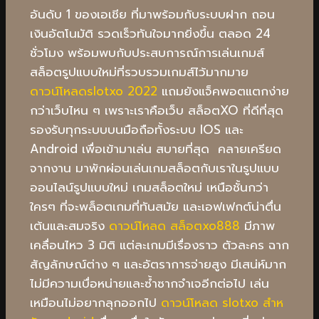
อันดับ 1 ของเอเชีย ที่มาพร้อมกับระบบฝาก ถอน
เงินอัตโนมัติ รวดเร็วทันใจมากยิ่งขึ้น ตลอด 24
ชั่วโมง พร้อมพบกับประสบการณ์การเล่นเกมส์
สล็อตรูปแบบใหม่ที่รวบรวมเกมส์ไว้มากมาย
ดาวน์โหลดslotxo 2022
แถมยังแจ็คพอตแตกง่าย
กว่าเว็บไหน ๆ เพราะเราคือเว็บ สล็อตXO ที่ดีที่สุด
รองรับทุกระบบบนมือถือทั้งระบบ IOS และ
Android เพื่อเข้ามาเล่น สบายที่สุด คลายเครียด
จากงาน มาพักผ่อนเล่นเกมสล็อตกับเราในรูปแบบ
ออนไลน์รูปแบบใหม่ เกมสล็อตใหม่ เหนือชั้นกว่า
ใครๆ ที่จะพล็อตเกมที่ทันสมัย และเอฟเฟกต์น่าตื่น
เต้นและสมจริง
ดาวน์โหลด สล็อตxo888
มีภาพ
เคลื่อนไหว 3 มิติ แต่ละเกมมีเรื่องราว ตัวละคร ฉาก
สัญลักษณ์ต่าง ๆ และอัตราการจ่ายสูง มีเสน่ห์มาก
ไม่มีความเบื่อหน่ายและซ้ำซากจำเจอีกต่อไป เล่น
เหมือนไม่อยากลุกออกไป
ดาวน์โหลด slotxo สําห