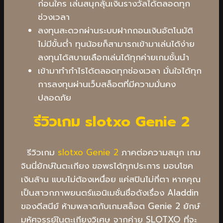
ก่อนใคร เล่นสนุกลุ้นเงินรางวัลได้ตลอดทุก
ช่วงเวลา
ลงทุนสะดวกผ่านระบบฝากถอนเงินอัตโนมัติ
ไม่มีขั้นต่ำ ทุนน้อยก็สามารถเข้ามาเล่นได้ง่าย
ลงทุนได้สบายเลือกเล่นได้ทุกค่ายเกมชั้นนำ
เข้ามาทำกำไรได้ตลอดทุกช่องเวลา มั่นใจได้ทุก
การลงทุนผ่านเว็บสล็อตที่มีความมั่นคง
ปลอดภัย
รีวิวเกม slotxo Genie 2
รีวิวเกม
slotxo Genie 2
ภาคต่อความสนุก เกม
จินนี่ยักษ์ในตะเกียง ขอพรได้ทุกประการ มอบโชค
เงินล้าน แบบไม่ต้องเหนื่อย แค่สปินไม่กี่ตา หากคุณ
เป็นสาวกภาพยนตร์แอนิเมชั่นชื่อดังเรื่อง Aladdin
ของดีสนีย์ ห้ามพลาดกับเกมสล็อต Genie 2 ยักษ์
มหัศจรรย์ในตะเกียงวิเศษ จากค่าย SLOTXO ที่จะ