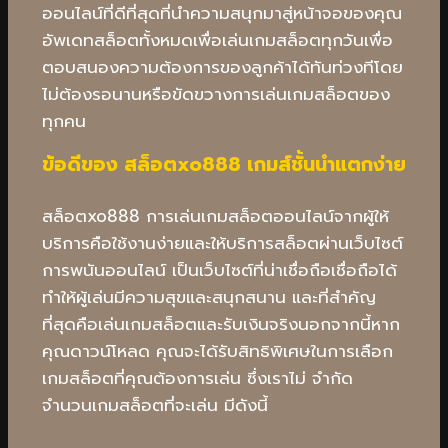
ออนไลน์ที่ดีที่สุดที่นำความสนุกมาสู่หน้าจอของคุณ
อัพเดทสล็อตทั้งหมดเพื่อเล่นเกมสล็อตทุกวันเพื่อ
ตอบสนองความต้องการของลูกค้าได้ทันท่วงทีโดย
ไม่ต้องรอนานหรือขัดขวางการเล่นเกมสล็อตของ
ทุกคน
ข้อดีของ สล็อตxo888 เกมส์ชั้นนำแตกง่าย
สล็อตxo888 การเล่นเกมสล็อตออนไลน์จากผู้ให้
บริการคือใช้งานง่ายและให้บริการสล็อตผ่านเว็บไซต์
การพนันออนไลน์ เป็นเว็บไซต์ที่น่าเชื่อถือเชื่อถือได้
ทำให้ผู้เล่นมีความสุขและสนุกสนาน และที่สำคัญ
ที่สุดคือเล่นเกมสล็อตและรับเงินจริงนอกจากนี้หาก
คุณดาวน์โหลด คุณจะได้รับสิทธิพิเศษในการเลือก
เกมสล็อตที่คุณต้องการเล่น ซึ่งเราไม่ จำกัด
จำนวนเกมสล็อตที่จะเล่น มีดังนี้