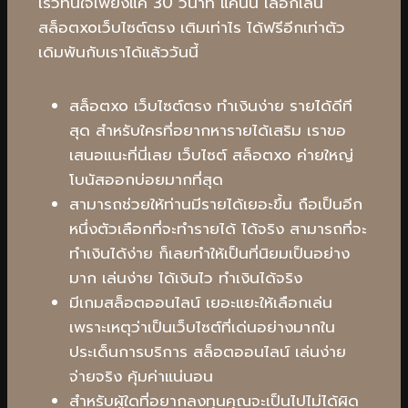
เร็วทันใจเพียงแค่ 30 วินาที แค่นั้น เลือกเล่น
สล็อตxoเว็บไซต์ตรง เติมเท่าไร ได้ฟรีอีกเท่าตัว
เดิมพันกับเราได้แล้ววันนี้
สล็อตxo เว็บไซต์ตรง ทำเงินง่าย รายได้ดีที
สุด สำหรับใครที่อยากหารายได้เสริม เราขอ
เสนอแนะที่นี่เลย เว็บไซต์ สล็อตxo ค่ายใหญ่
โบนัสออกบ่อยมากที่สุด
สามารถช่วยให้ท่านมีรายได้เยอะขึ้น ถือเป็นอีก
หนึ่งตัวเลือกที่จะทำรายได้ ได้จริง สามารถที่จะ
ทำเงินได้ง่าย ก็เลยทำให้เป็นที่นิยมเป็นอย่าง
มาก เล่นง่าย ได้เงินไว ทำเงินได้จริง
มีเกมสล็อตออนไลน์ เยอะแยะให้เลือกเล่น
เพราะเหตุว่าเป็นเว็บไซต์ที่เด่นอย่างมากใน
ประเด็นการบริการ สล็อตออนไลน์ เล่นง่าย
จ่ายจริง คุ้มค่าแน่นอน
สำหรับผู้ใดที่อยากลงทุนคุณจะเป็นไปไม่ได้ผิด