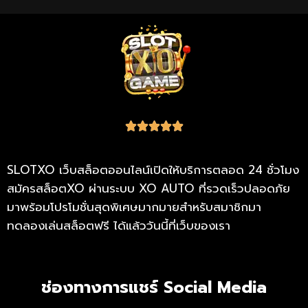





SLOTXO เว็บสล็อตออนไลน์เปิดให้บริการตลอด 24 ชั่วโมง
สมัครสล็อตXO ผ่านระบบ XO AUTO ที่รวดเร็วปลอดภัย
มาพร้อมโปรโมชั่นสุดพิเศษมากมายสำหรับสมาชิกมา
ทดลองเล่นสล็อตฟรี ได้แล้ววันนี้ที่เว็บของเรา
ช่องทางการแชร์ Social Media