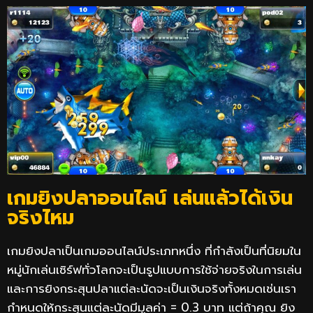
เกมยิงปลาออนไลน์ เล่นแล้วได้เงิน
จริงไหม
เกมยิงปลาเป็นเกมออนไลน์ประเภทหนึ่ง
ที่กำลังเป็นที่นิยมใน
หมู่นักเล่นเซิร์ฟทั่วโลกจะเป็นรูปแบบการใช้จ่ายจริงในการเล่น
และการยิงกระสุนปลาแต่ละนัดจะเป็นเงินจริงทั้งหมดเช่นเรา
กำหนดให้กระสุนแต่ละนัดมีมูลค่า = 0.3 บาท แต่ถ้าคุณ
ยิง