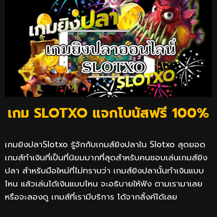
เกม SLOTXO แจกโบนัสฟรี 100%
เกมยิงปลาSlotxo รู้จักกับเกมส์ยิงปลาใน Slotxo สุดยอด
เกมส์ทำเงินที่เป็นที่นิยมมากที่สุดสำหรับคนชอบเล่นเกมส์ยิง
ปลา สำหรับมือใหม่ที่ไม่ทราบว่า เกมส์ยิงปลานั้นทำเงินแบบ
ไหน แล้วเล่นได้เงินแบบไหน จะอธิบายให้ฟัง ตามเรามาเลย
หรือจะลองดู เกมส์ที่เรามีบริการ ได้จากลิ้งค์ได้เลย