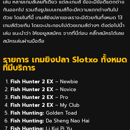
เล่น หลายเกมส์เลยทีเดียว แต่ละเกมส์ ข้อจะมีข้อดีแตกต่าง
กันออกไป รวมถึงรูปแบบเกมส์ก็จะมีความแตกต่างกันไป
ด้วย โดยในที่นี้ เกมส์ยิงปลาของเราจะมีด้วยกันทั้งหมด 13
เกมส์ด้วยกัน โดยจะประกอบไปด้วยเกมส์ต่างๆ ดังต่อไปนี้า
เล่น แนะนำว่า ให้ขอยูสสมัคร จากที่นี่ก่อน คลิ๊กสมัครได้เลย
สมัครเล่นผ่านมือถือ
รายการ เกมยิงปลา Slotxo ทั้งหมด
ที่มีบริการ
Fish Hunter 2 EX
– Newbie
Fish Hunter 2 EX
– Novice
Fish Hunter 2 EX
– Pro
Fish Hunter 2 EX
– My Club
Fish Hunting:
Golden Toad
Fish Hunting:
Da Sheng Nao Hai
Fish Hunting:
Li Kui Pi Yu