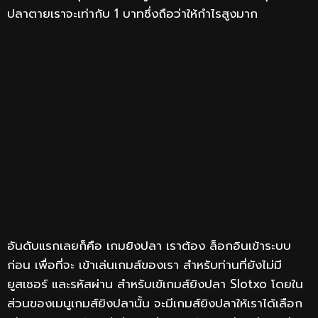
ปลาตายเราจะเท่ากับ 1 บาทซึ่งถือว่าให้กำไรสูงมาก
อันดับแรกเลยก็คือ เกมยิงปลา เราต้อง ล็อกอินเข้าระบบ
ก่อน เพื่อที่จะ เข้าเล่นเกมส์ของเรา สำหรับท่านที่ยังไม่มี
ยูสเซอร์ และรหัสผ่าน สำหรับเข้เกมส์ยิงปลา Slotxo โดยใน
ส่วนของเมนูเกมส์ยิงปลานั้น จะมีเกมส์ยิงปลาให้เราได้เลือก