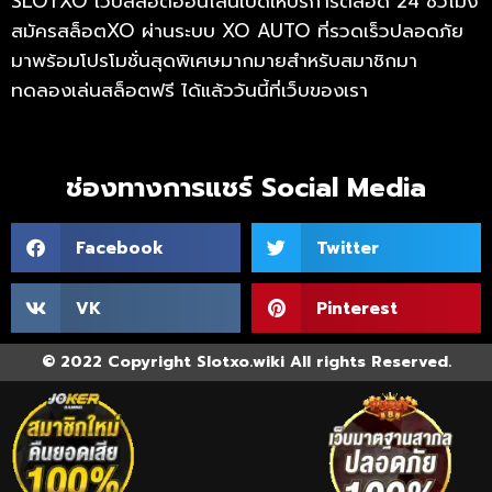
SLOTXO เว็บสล็อตออนไลน์เปิดให้บริการตลอด 24 ชั่วโมง
สมัครสล็อตXO ผ่านระบบ XO AUTO ที่รวดเร็วปลอดภัย
มาพร้อมโปรโมชั่นสุดพิเศษมากมายสำหรับสมาชิกมา
ทดลองเล่นสล็อตฟรี ได้แล้ววันนี้ที่เว็บของเรา
ช่องทางการแชร์ Social Media
Facebook
Twitter
VK
Pinterest
© 2022 Copyright Slotxo.wiki All rights Reserved.