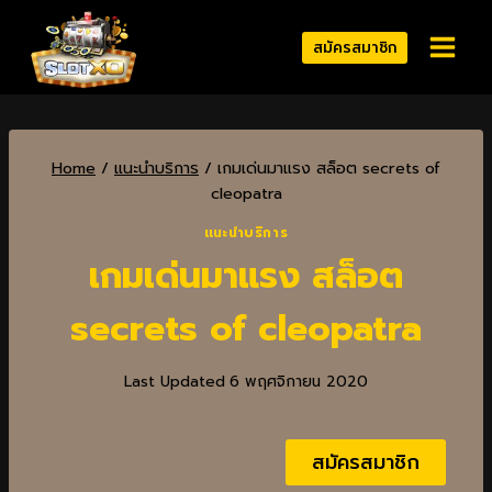
สมัครสมาชิก
Home
/
แนะนำบริการ
/
เกมเด่นมาแรง สล็อต secrets of
cleopatra
แนะนำบริการ
เกมเด่นมาแรง สล็อต
secrets of cleopatra
Last Updated
6 พฤศจิกายน 2020
สมัครสมาชิก