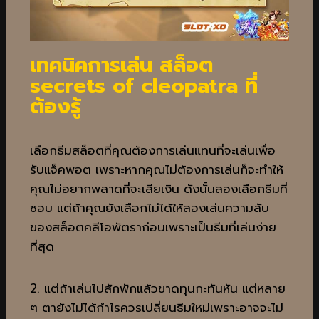
เทคนิคการเล่น สล็อต
secrets of cleopatra ที่
ต้องรู้
เลือกธีมสล็อตที่คุณต้องการเล่นแทนที่จะเล่นเพื่อ
รับแจ็คพอต เพราะหากคุณไม่ต้องการเล่นก็จะทำให้
คุณไม่อยากพลาดที่จะเสียเงิน ดังนั้นลองเลือกธีมที่
ชอบ แต่ถ้าคุณยังเลือกไม่ได้ให้ลองเล่นความลับ
ของสล็อตคลีโอพัตราก่อนเพราะเป็นธีมที่เล่นง่าย
ที่สุด
2. แต่ถ้าเล่นไปสักพักแล้วขาดทุนกะทันหัน แต่หลาย
ๆ ตายังไม่ได้กำไรควรเปลี่ยนธีมใหม่เพราะอาจจะไม่