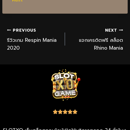
PREVIOUS
NEXT
รีวิวเกม Respin Mania
แจกเครดิตฟรี สล็อต
2020
Rhino Mania




