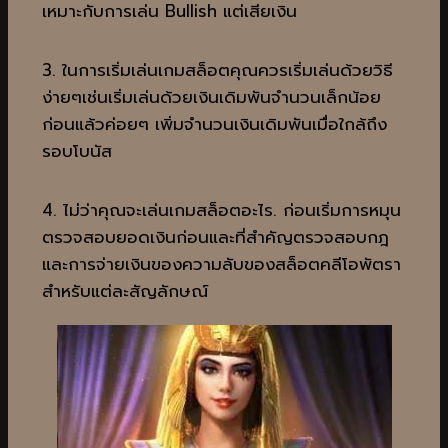
เหมาะกับการเล่น Bullish แต่เสียเงิน
3. ในการเริ่มเล่นเกมสล็อตคุณควรเริ่มเล่นด้วยวิธี
ง่ายๆเช่นเริ่มเล่นด้วยเงินเดิมพันจำนวนเล็กน้อย
ก่อนแล้วค่อยๆ เพิ่มจำนวนเงินเดิมพันเมื่อใกล้ถึง
รอบโบนัส
4. ไม่ว่าคุณจะเล่นเกมสล็อตอะไร. ก่อนเริ่มการหมุน
ตรวจสอบยอดเงินก่อนและที่สำคัญตรวจสอบกฎ
และการจ่ายเงินของความลับของสล็อตคลีโอพัตรา
สำหรับแต่ละสัญลักษณ์