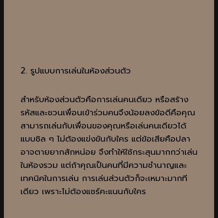
2. รูปแบบการเล่นในห้องส่วนตัว
สำหรับห้องส่วนตัวคือการเล่นคนเดียว หรือสร้าง
รหัสและชวนเพื่อนเข้าร่วมคนจึงน้อยลงข้อดีคือคุณ
สามารถเล่นกับเพื่อนของคุณหรือเล่นคนเดียวได้
แบบชิล ๆ ไม่ต้องแข่งขันกับใคร แต่ข้อเสียคือปลา
อาจตายยากสักหน่อย จึงทำให้ใช้กระสุนมากกว่าเล่น
ในห้องรวม แต่ถ้าคุณเป็นคนที่มีความชำนาญและ
เทคนิคในการเล่น การเล่นส่วนตัวก็จะเหมาะมากที
เดียว เพราะไม่ต้องแชร์คะแนนกับใคร