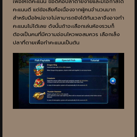
เพื่อให้ได้คะแนน ข้อดีคือปลาตายง่ายและมีโอกาสได้
คะแนนดี แต่ข้อเสียคือเนื่องจากผู้คนจำนวนมาก
สำหรับมือใหม่อาจไม่สามารถยิงได้ทันเวลาจึงอาจทำ
คะแนนไม่ได้เลย ดังนั้นถ้าจะเลือกเล่นห้องรวมก็
ต้องเป็นคนที่มีความอ่อนไหวพอสมควร เลือกเล็ง
ปลาที่ตายเพื่อทำคะแนนเป็นต้น