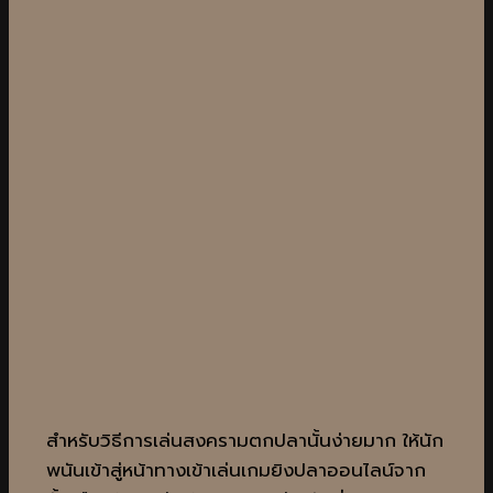
สำหรับวิธีการเล่นสงครามตกปลานั้นง่ายมาก ให้นัก
พนันเข้าสู่หน้าทางเข้าเล่นเกมยิงปลาออนไลน์จาก