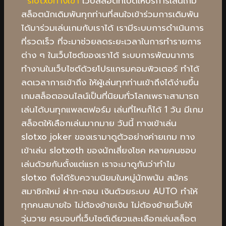
slotxoทางเข้า
เว็บสล็อตที่เปิดให้บริการเล่นเกม
สล็อตนักเดิมพันทุกท่านที่สนใจเข้าร่วมการเดิมพัน
ได้มาร่วมเล่นเกมกับเราได้ เรามีระบบการดำเนินการ
ที่รวดเร็ว ที่จะมาช่วยลดระยะเวลาในการทำรายการ
ต่าง ๆ ในเว็บไซต์ของเราได้ ระบบการพัฒนาการ
ทำงานในเว็บไซต์ด้วยโปรแกรมคอมพิวเตอร์ ทำได้
ลดเวลาการเข้าถึง ให้ผู้เล่นทุกท่านเข้าถึงได้ง่ายขึ้น
เกมสล็อตออนไลน์เป็นที่นิยมทั่วโลกเพราะสามารถ
เล่นได้บนทุกแพลตฟอร์ม เล่นที่ไหนก็ได้ 1 วัน มีเกม
สล็อตให้เลือกเล่นมากมาย วันนี้ ทางเข้าเล่น
slotxo joker ของเรามาดูตัวอย่างค่ายเกม ทาง
เข้าเล่น slotxoth ของนักเสี่ยงโชค หลายคนชอบ
เล่นด้วยกันตั้งแต่แรก เราจะมาดูกันว่าทำไม
slotxo ถึงได้รับความนิยมในหมู่นักพนัน สมัคร
สมาชิกใหม่ ฝาก-ถอน เงินด้วยระบบ AUTO ทำให้
ทุกคนสบายใจ ไม่ต้องย้ายเงิน ไม่ต้องย้ายเว็บให้
วุ่นวาย ครบจบที่เว็บไซต์เดียวและเลือกเล่นสล็อต