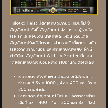
slotxo Heist มีสัญลักษณฺภายในเกมนี้ก็มี 9
สัญลักษณ์ ดังนี้ สัญลักษณ์ ผู้ชายรวย ผู้ชายโจร
เรีอ รถและสอบเงิน นาฬิกาและแหวน โดยแต่ละ
สัญลักษณ์ก็จะมีอัตราการจ่ายรางวัลที่แตกต่างกัน
เรียงจากมากมาน้อย และสัญลักษณ์พิเศษ อีก 2
ตัวได้แก่ สัญลักษณ์ Wild และ Scatter นั่นเอง
โดยสัญลักษณ์จะช่วยอย่างไรไปอ่านกันต่อได้เลย
หากแสดง สัญลักษณ์ ตำรวจ จะมีอัตราการ
จ่ายเงินที่ 5x = 1000 , 4x = 400 และ 3x =
200 ตามลำดับ
หากแสดง สัญลักษณ์ โจร จะมีอัตราการจ่าย
เงินที่ 5x = 400 , 4x = 200 และ 3x = 120