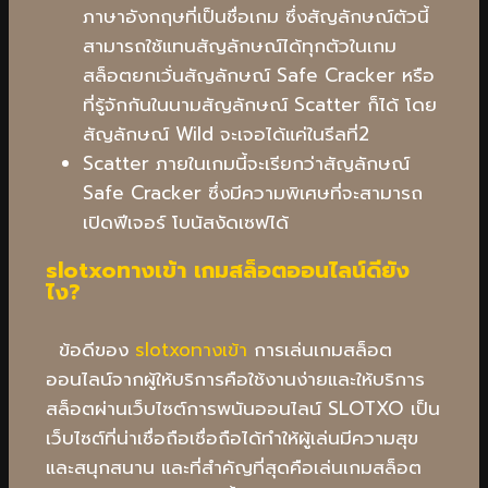
ภาษาอังกฤษที่เป็นชื่อเกม ซึ่งสัญลักษณ์ตัวนี้
สามารถใช้แทนสัญลักษณ์ได้ทุกตัวในเกม
สล็อตยกเว้่นสัญลักษณ์ Safe Cracker หรือ
ที่รู้จักกันในนามสัญลักษณ์ Scatter ก็ได้ โดย
สัญลักษณ์ Wild จะเจอได้แค่ในรีลที่2
Scatter ภายในเกมนี้จะเรียกว่าสัญลักษณ์
Safe Cracker ซึ่งมีความพิเศษที่จะสามารถ
เปิดฟีเจอร์ โบนัสงัดเซฟได้
slotxoทางเข้า เกมสล็อตออนไลน์ดียัง
ไง?
ข้อดีของ
slotxoทางเข้า
การเล่นเกมสล็อต
ออนไลน์จากผู้ให้บริการคือใช้งานง่ายและให้บริการ
สล็อตผ่านเว็บไซต์การพนันออนไลน์ SLOTXO เป็น
เว็บไซต์ที่น่าเชื่อถือเชื่อถือได้ทำให้ผู้เล่นมีความสุข
และสนุกสนาน และที่สำคัญที่สุดคือเล่นเกมสล็อต