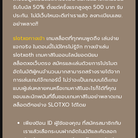
รับโบนัส 50% ตั้งแต่ครั้งแรกสูงสุด 500 บาท รับ
ประกัน. ไม่มีเว็บไหนจะดีเท่าเราแล้ว ลงทะเบียนเลย.
อย่าพลาด!!
slotxoทางเข้า
เกมสล็อตที่ทุกคนพูดถึง เล่นง่าย
แจกจริง ในตอนนี้ไม่มีใครไม่รู้จัก ทางเข้าเล่น
slotxoth เกมคาสิโนออนไลน์ยอดนิยม
สล็อตxoเว็บตรง สมัครและเล่นด้วยการโปรโมต
อัตโนมัติผู้คนจำนวนมากสามารถสร้างรายได้จาก
การเล่นเกมโจ๊กเกอร์นี้ ไม่ว่าจะเป็นเกมบนโต๊ะเกม
แบบผู้เล่นหลายคนหรือเกมคาสิโนอะไรก็ได้ที่คุณ
ชอบและนักพนันที่ชื่นชอบเกมคาสิโนอย่าพลาดเกม
สล็อตดีๆอย่าง SLOTXO ไดัโดย
เพียงป้อน ID ผู้ใช้ของคุณ ที่สมัครสมาชิกกับ
เราแล้วเลือกระบบฝากอัตโนมัติและคัดลอก