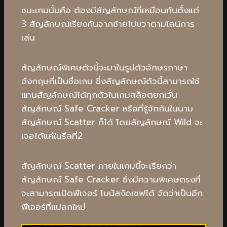
ชนะเกมนั้นคือ ต้องมีสัญลักษณ์ที่เหมือนกันตั้งแต่
3 สัญลักษณ์เรียงกันจากซ้ายไปขวาตามไลน์การ
เล่น
สัญลักษณ์พิเศษตัวนี้จะมาในรูปตัวอักษรภาษา
อังกฤษที่เป็นชื่อเกม ซึ่งสัญลักษณ์ตัวนี้สามารถใช้
แทนสัญลักษณ์ได้ทุกตัวในเกมสล็อตยกเว้่น
สัญลักษณ์ Safe Cracker หรือที่รู้จักกันในนาม
สัญลักษณ์ Scatter ก็ได้ โดยสัญลักษณ์ Wild จะ
เจอได้แค่ในรีลที่2
สัญลักษณ์ Scatter ภายในเกมนี้จะเรียกว่า
สัญลักษณ์ Safe Cracker ซึ่งมีความพิเศษตรงที่
จะสามารถเปิดฟีเจอร์ โบนัสงัดเซฟได้ จัดว่าเป็นอีก
ฟีเจอร์ที่แปลกใหม่