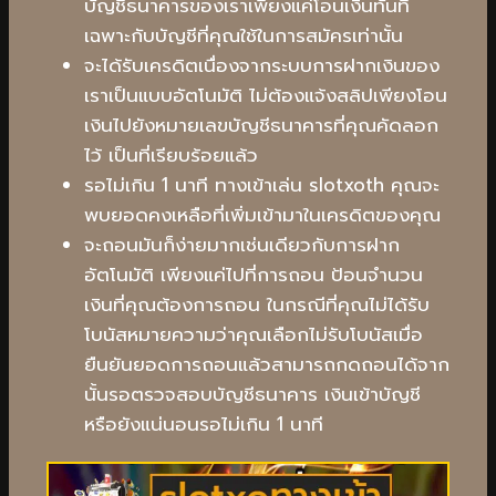
บัญชีธนาคารของเราเพียงแค่โอนเงินทันที
เฉพาะกับบัญชีที่คุณใช้ในการสมัครเท่านั้น
จะได้รับเครดิตเนื่องจากระบบการฝากเงินของ
เราเป็นแบบอัตโนมัติ ไม่ต้องแจ้งสลิปเพียงโอน
เงินไปยังหมายเลขบัญชีธนาคารที่คุณคัดลอก
ไว้ เป็นที่เรียบร้อยแล้ว
รอไม่เกิน 1 นาที ทางเข้าเล่น slotxoth คุณจะ
พบยอดคงเหลือที่เพิ่มเข้ามาในเครดิตของคุณ
จะถอนมันก็ง่ายมากเช่นเดียวกับการฝาก
อัตโนมัติ เพียงแค่ไปที่การถอน ป้อนจำนวน
เงินที่คุณต้องการถอน ในกรณีที่คุณไม่ได้รับ
โบนัสหมายความว่าคุณเลือกไม่รับโบนัสเมื่อ
ยืนยันยอดการถอนแล้วสามารถกดถอนได้จาก
นั้นรอตรวจสอบบัญชีธนาคาร เงินเข้าบัญชี
หรือยังแน่นอนรอไม่เกิน 1 นาที