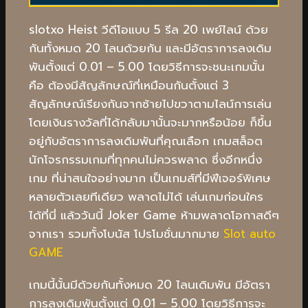
slotxo Heist วีดีโอแบบ 5 รีล 20 เพย์ไลน์ ด้วย
กันทั้งหมด 20 ไลนด้วยกัน และมีอัตราการลงเดิม
พันตั้งแต่ 0.01 – 5.00 โดยวิธีการจะชนะเกมนั้น
คือ ต้องมีสัญลักษณ์ที่เหมือนกันตั้งแต่ 3
สัญลักษณ์เรียงกันจากซ้ายไปขวาตามไลน์การเล่น
โดยเงินรางวัลที่ได้กลับมานั้นจะมากหรือน้อย ก็ขึ้น
อยู่กับอัตราการลงเดิมพันที่คุณเลือก เกมสล็อต
นักโจรกรรมเกมที่ทุกคนไม่ควรพลาด ซึ่งอีกหนึ่ง
เกม ที่น่าสนใจอย่างมาก เป็นเกมส์ที่มีฟีเจอร์พิเศษ
หลายตัวเลยทีเดียว พลาดไม่ได้ เล่นเกมก่อนใคร
ได้ที่นี่ แล้ววันนี้ Joker Game ห้ามพลาดโอกาสดีๆ
จากเรา รวมทั้งโบนัส โปรโมชั่นมากมาย
Slot auto
GAME
เกมนี้นั้นมีด้วยกันทั้งหมด 20 ไลนเดิมพัน มีอัตรา
การลงเดิมพันตั้งแต่ 0.01 – 5.00 โดยวิธีการจะ