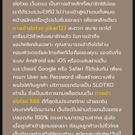
slotxo เว็บตรง เป็นทางเข้าหลักที่สมาชิกใช้บ่อย
เราได้รวบรวมไว้ที่นี่ ไม่ว่าจะเข้าสู่หน้าเกมทั้งหมด
หน้าสมัครหรือดูโปรโมชั่นของเรา เพียงคลิกเดียว
ทางเข้าslotxo joker123
สะดวก สบาย เราได้
เตรียมไว้สำหรับสมาชิกแล้ว ในการเข้าถึง
แอปพลิเคชันเฉพาะ คุณสามารถเข้าถึงได้ผ่าน
คอมพิวเตอร์และโทรศัพท์มือถือของคุณ รองรับทั้ง
ระบบ Android และ iOS หรือจะเล่นผ่านเว็บ
เบราว์เซอร์ Google หรือ Safari ก็ได้เช่นกัน เพียง
กรอก User และ Password เพื่อสร้างความพึง
พอใจให้กับลูกค้า บริการแรกต้องเป็น SLOTXO
เท่านั้น ซึ่งเป็นบริการเกมสล็อตบนเว็บ
ทางเข้า
slotxo 888
ดีที่สุดในประเทศไทย เจ้าแรกใน
ประเทศที่เปิดมานาน เว็บไซต์ไม่ผ่านตัวแทนโดยตรง
ปลอดภัย 100% ตรงตามมาตรฐานสากล อุ่นใจ
เมื่อลูกค้าเข้าสู่เกมของเรา ข้อมูลลูกค้าจะไม่รั่วไหล
เก็บข้อมูลส่วนตัวให้ครบถ้วน สมัครสมาชิกใหม่วันนี้