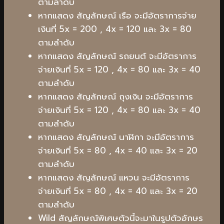
ตามลำดับ
หากแสดง สัญลักษณ์ เรือ จะมีอัตราการจ่าย
เงินที่ 5x = 200 , 4x = 120 และ 3x = 80
ตามลำดับ
หากแสดง สัญลักษณ์ รถยนต์ จะมีอัตราการ
จ่ายเงินที่ 5x = 120 , 4x = 80 และ 3x = 40
ตามลำดับ
หากแสดง สัญลักษณ์ ถุงเงิน จะมีอัตราการ
จ่ายเงินที่ 5x = 120 , 4x = 80 และ 3x = 40
ตามลำดับ
หากแสดง สัญลักษณ์ นาฬิกา จะมีอัตราการ
จ่ายเงินที่ 5x = 80 , 4x = 40 และ 3x = 20
ตามลำดับ
หากแสดง สัญลักษณ์ แหวน จะมีอัตราการ
จ่ายเงินที่ 5x = 80 , 4x = 40 และ 3x = 20
ตามลำดับ
Wild สัญลักษณ์พิเศษตัวนี้จะมาในรูปตัวอักษร