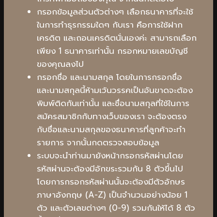
กรอกข้อมูลส่วนตัวต่างๆ เลือกธนาคารที่จะใช้
ในการทำธุรกรรมใดๆ กับเรา คือการใช้ฝาก
เครดิต และถอนเครดิตนั่นเองค่ะ สามารถเลือก
เพียง 1 ธนาคารเท่านั้น กรอกหมายเลขบัญชี
ของคุณลงไป
กรอกชื่อ และนามสกุล โดยในการกรอกชื่อ
และนามสกุลนี้ห้ามเว้นวรรคเป็นอันขาดจะต้อง
พิมพ์ติดกันเท่านั้น และชื่อนามสกุลที่ใช้ในการ
สมัครสมาชิกกับทางเว็บของเรา จะต้องตรง
กับชื่อและนามสกุลของธนาคารที่ลูกค้าจะทำ
รายการ จากนั้นกดตรวจสอบข้อมูล
ระบบจะนำท่านมายังหน้ากรอกรหัสผ่านโดย
รหัสผ่านจะต้องมีอักขระรวมกัน 8 ตัวขึ้นไป
โดยการกรอกรหัสผ่านนั้นจะต้องมีตัวอักษร
ภาษาอังกฤษ (A-Z) เป็นจำนวนอย่างน้อย 1
ตัว และตัวเลขต่างๆ (0-9) รวมกันให้ได้ 8 ตัว