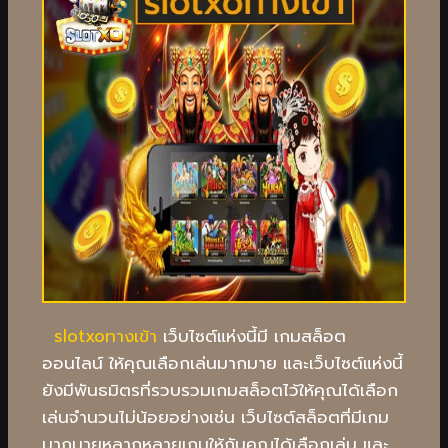
slotxoทางเข้า
เว็บไซต์แห่งนี้มี เกมสล็อต
ออนไลน์ ให้คุณเลือกเล่นมากมาย และเว็บไซต์แห่งนี้
ยังมีพันธมิตรที่รวบรวมเกมสล็อตไว้ให้คุณได้เลือก
เล่นจำนวนไม่น้อยอย่างเช่น เว็บไซต์สล็อตที่มีเกม
มากมายหลากหลายเกมให้กับคุณได้เลือกเล่น และ