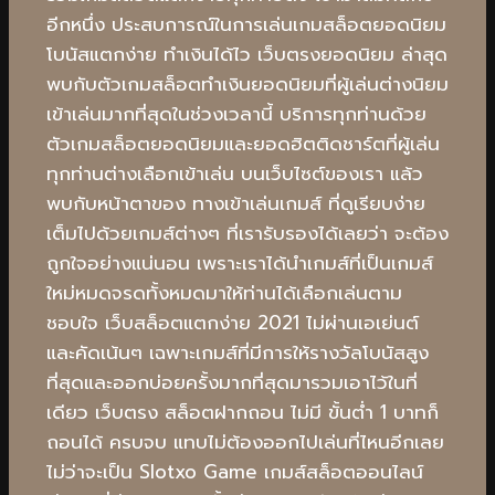
อีกหนึ่ง ประสบการณ์ในการเล่นเกมสล็อตยอดนิยม
โบนัสแตกง่าย ทำเงินได้ไว เว็บตรงยอดนิยม ล่าสุด
พบกับตัวเกมสล็อตทำเงินยอดนิยมที่ผู้เล่นต่างนิยม
เข้าเล่นมากที่สุดในช่วงเวลานี้ บริการทุกท่านด้วย
ตัวเกมสล็อตยอดนิยมและยอดฮิตติดชาร์ตที่ผู้เล่น
ทุกท่านต่างเลือกเข้าเล่น บนเว็บไซต์ของเรา แล้ว
พบกับหน้าตาของ ทางเข้าเล่นเกมส์ ที่ดูเรียบง่าย
เต็มไปด้วยเกมส์ต่างๆ ที่เรารับรองได้เลยว่า จะต้อง
ถูกใจอย่างแน่นอน เพราะเราได้นำเกมส์ที่เป็นเกมส์
ใหม่หมดจรดทั้งหมดมาให้ท่านได้เลือกเล่นตาม
ชอบใจ เว็บสล็อตแตกง่าย 2021 ไม่ผ่านเอเย่นต์
และคัดเน้นๆ เฉพาะเกมส์ที่มีการให้รางวัลโบนัสสูง
ที่สุดและออกบ่อยครั้งมากที่สุดมารวมเอาไว้ในที่
เดียว เว็บตรง สล็อตฝากถอน ไม่มี ขั้นต่ำ 1 บาทก็
ถอนได้ ครบจบ แทบไม่ต้องออกไปเล่นที่ไหนอีกเลย
ไม่ว่าจะเป็น Slotxo Game เกมส์สล็อตออนไลน์