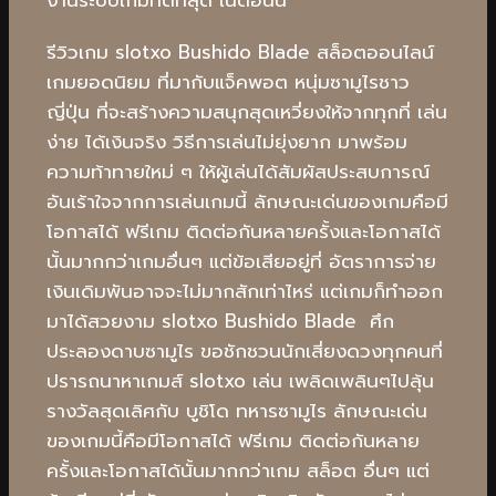
งานระบบเกมที่ดีที่สุด ในตอนนี้
รีวิวเกม slotxo Bushido Blade สล็อตออนไลน์
เกมยอดนิยม ที่มากับแจ็คพอต หนุ่มซามูไรชาว
ญี่ปุ่น ที่จะสร้างความสนุกสุดเหวี่ยงให้จากทุกที่ เล่น
ง่าย ได้เงินจริง วิธีการเล่นไม่ยุ่งยาก มาพร้อม
ความท้าทายใหม่ ๆ ให้ผู้เล่นได้สัมผัสประสบการณ์
อันเร้าใจจากการเล่นเกมนี้ ลักษณะเด่นของเกมคือมี
โอกาสได้ ฟรีเกม ติดต่อกันหลายครั้งและโอกาสได้
นั้นมากกว่าเกมอื่นๆ แต่ข้อเสียอยู่ที่ อัตราการจ่าย
เงินเดิมพันอาจจะไม่มากสักเท่าไหร่ แต่เกมก็ทำออก
มาได้สวยงาม slotxo Bushido Blade ศึก
ประลองดาบซามูไร ขอชักชวนนักเสี่ยงดวงทุกคนที่
ปรารถนาหาเกมส์ slotxo เล่น เพลิดเพลินๆไปลุ้น
รางวัลสุดเลิศกับ บูชิโด ทหารซามูไร ลักษณะเด่น
ของเกมนี้คือมีโอกาสได้ ฟรีเกม ติดต่อกันหลาย
ครั้งและโอกาสได้นั้นมากกว่าเกม สล็อต อื่นๆ แต่