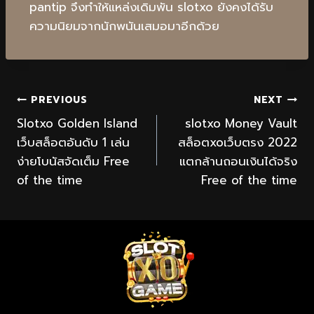
pantip จึงทำให้แหล่งเดิมพัน slotxo ยังคงได้รับ
ความนิยมจากนักพนันเสมอมาอีกด้วย
PREVIOUS
NEXT
Slotxo Golden Island
slotxo Money Vault
เว็บสล็อตอันดับ 1 เล่น
สล็อตxoเว็บตรง 2022
ง่ายโบนัสจัดเต็ม Free
แตกล้านถอนเงินได้จริง
of the time
Free of the time