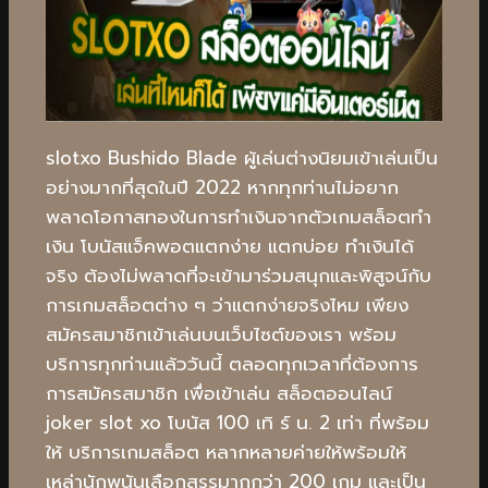
slotxo Bushido Blade ผู้เล่นต่างนิยมเข้าเล่นเป็น
อย่างมากที่สุดในปี 2022 หากทุกท่านไม่อยาก
พลาดโอกาสทองในการทำเงินจากตัวเกมสล็อตทำ
เงิน โบนัสแจ็คพอตแตกง่าย แตกบ่อย ทำเงินได้
จริง ต้องไม่พลาดที่จะเข้ามาร่วมสนุกและพิสูจน์กับ
การเกมสล็อตต่าง ๆ ว่าแตกง่ายจริงไหม เพียง
สมัครสมาชิกเข้าเล่นบนเว็บไซต์ของเรา พร้อม
บริการทุกท่านแล้ววันนี้ ตลอดทุกเวลาที่ต้องการ
การสมัครสมาชิก เพื่อเข้าเล่น สล็อตออนไลน์
joker slot xo โบนัส 100 เทิ ร์ น. 2 เท่า ที่พร้อม
ให้ บริการเกมสล็อต หลากหลายค่ายให้พร้อมให้
เหล่านักพนันเลือกสรรมากกว่า 200 เกม และเป็น