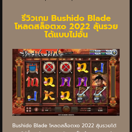
รีวิวเกม Bushido Blade
โหลดสล็อตxo 2022 ลุ้นรวย
ได้แบบไม่อั้น
Bushido Blade โหลดสล็อตxo 2022 ลุ้นรวยได้