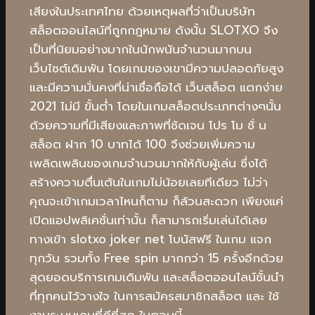
เสียงในประเทศไทย ด้วยเหตุผลที่ว่าเป็นบริษัท
สล็อตออนไลน์ที่ถูกกฎหมาย ดังนั้น SLOTXO จึง
เป็นที่นิยมอย่างมากในนักพนันจำนวนมากบน
เว็บไซต์เดิมพัน โดยเกมของเขามีความปลอดภัยสูง
และมีความมั่นคงที่น่าเชื่อถือได้ เว็บสล็อต แตกง่าย
2021 ไม่มี ขั้นต่ำ โดยในเกมสล็อตประเภทต่างๆนั้น
ด้วยความที่มีเสียงและภาพที่ชัดเจน โปร โม ชั่ น
สล็อต ฝาก 10 บาทได้ 100 จึงช่วยเพิ่มความ
เพลิดเพลินของเกมจำนวนมากให้กับผู้เล่น ซึ่งได้
สร้างความตื่นเต้นในเกมไม่น้อยเลยทีเดียว ไม่ว่า
คุณจะเข้าเกมเวลาไหนก็ตาม ก็ล้วนสะดวก เพียงแค่
เปิดแอปพลิเคชั่นเท่านั้น ก็สามารถเริ่มเล่นได้เลย
ทางเข้า slotxo joker net โบนัสฟรี ในเกม แจก
ทุกวัน รวมทั้ง Free spin มากกว่า 15 ครั้งอีกด้วย
สุดยอดบริการเกมเดิมพัน และสล็อตออนไลน์ชั้นนำ
ที่ทุกคนไว้วางใจ ในการสมัครสมาชิกสล็อต และ ใช้