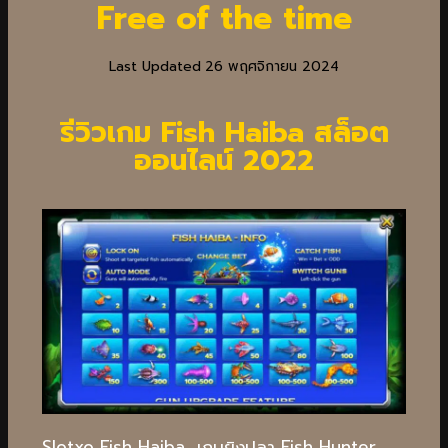
Free of the time
Last Updated
26 พฤศจิกายน 2024
รีวิวเกม Fish Haiba สล็อต
ออนไลน์ 2022
Slotxo Fish Haiba เกมยิงปลา Fish Hunter