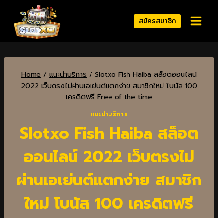
สมัครสมาชิก
Home
/
แนะนำบริการ
/
Slotxo Fish Haiba สล็อตออนไลน์
2022 เว็บตรงไม่ผ่านเอเย่นต์แตกง่าย สมาชิกใหม่ โบนัส 100
เครดิตฟรี Free of the time
แนะนำบริการ
Slotxo Fish Haiba สล็อต
ออนไลน์ 2022 เว็บตรงไม่
ผ่านเอเย่นต์แตกง่าย สมาชิก
ใหม่ โบนัส 100 เครดิตฟรี