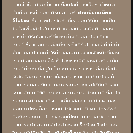
ท่านจำเป็นต้องทำตามเงื่อนไขที่ทางเว็บฯ กำหนด
นั่นคือการทำยอดเทิร์นโอเวอร์
ฝากเงินทศนิยม
Slotxo
ซึ่งแต่ละโปรโมชั่นที่เรามอบให้กับท่านเป็น
โบนัสเพิ่มเข้าไปในเครดิตเกมส์นั้น จะมีกติกาของ
การทำเทิร์นโอเวอร์ที่แตกต่างกันออกไปแล้วแต่
เกมส์ ซึ่งแต่ละเกมส์จะมีการทำเทิร์นโอเวอร์ ที่ไม่เท่า
กันเสมอไป แนะนำให้ท่านสอบถามจากเจ้าหน้าที่ของ
เราได้เลยตลอด 24 ชั่วโมงหากมีข้อสงสัยเกี่ยวกับ
เกมส์ต่างๆ ที่อยู่ในเว็บไซต์ของเรา หากเลือกที่จะไม่
รับโบนัสจากเรา ท่านก็จะสามารถเล่นได้เท่าไหร่ ก็
สามารถถอนเงินออกจากระบบของเราได้ทันที ผ่าน
ระบบอัตโนมัติที่สะดวกและง่ายดาย โดยไม่มีเงื่อนไข
ของการทำยอดเทิร์นมาเกี่ยวข้อง เล่นได้จะฝากจะ
ถอนเท่าไหร่ ก็สามารถทำได้เลยทันที ผ่านโทรศัพท์
มือถือของท่าน ไม่ว่าจะอยู่ที่ไหน ไม่ว่าเวลาใด ท่าน
สามารถทำรายการได้อย่างรวดเร็วด้วยตัวท่านเอง
ในเวลาไม่ถึง 10 วินาที เงินก็จะถูกโอนเข้าบัญชีของ