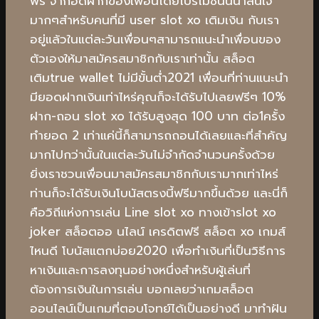
ฟรี จากอดฝากของเพื่อนโดยโปรโมชั่นนี้น่าสนใจ
มากๆสำหรับคนที่มี user slot xo เติมเงิน กับเรา
อยู่แล้วในแต่ละวันเพื่อนๆสามารถแนะนำเพื่อนของ
ตัวเองให้มาสมัครสมาชิกกับเราเท่านั้น สล็อต
เติมtrue wallet ไม่มีขั้นต่ํา2021 เพื่อนที่ท่านแนะนำ
มียอดฝากเงินเท่าไหร่คุณก็จะได้รับไปเลยฟรีๆ 10%
ฝาก-ถอน slot xo ได้รับสูงสุด 100 บาท ต่อ1ครั้ง
ทำยอด 2 เท่าแค่นี้ก็สามารถถอนได้เลยและที่สำคัญ
มากไปกว่านั้นในแต่ละวันไม่จำกัดจำนวนครั้งด้วย
ยิ่งเราชวนเพื่อนมาสมัครสมาชิกกับเรามากเท่าไหร่
ท่านก็จะได้รับเงินโบนัสตรงนี้ฟรีมากขึ้นด้วย และนี่ก็
คือวิถีแห่งการเล่น Line slot xo ทางเข้าslot xo
joker สล็อตออ นไลน์ เครดิตฟรี สล็อต xo เกมส์
ไหนดี โบนัสแตกบ่อย2020 เพื่อทำเงินที่เป็นวิธีการ
หาเงินและการลงทุนอย่างหนึ่งสำหรับผู้เล่นที่
ต้องการเงินในการเล่น บอกเลยว่าเกมสล็อต
ออนไลน์เป็นเกมที่ตอบโจทย์ได้เป็นอย่างดี มาทำฝัน