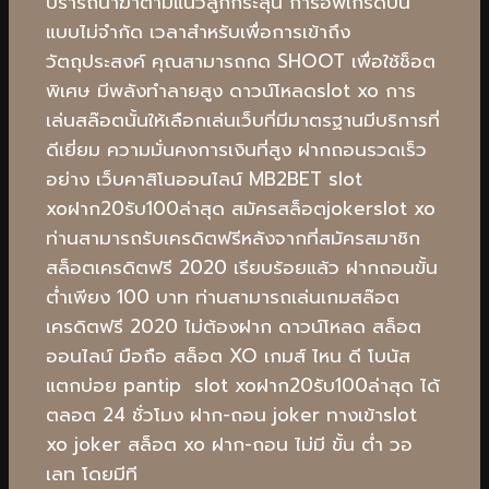
ปรารถนาฆ่าตามแนวลูกกระสุน การอัพเกรดปืน
แบบไม่จำกัด เวลาสำหรับเพื่อการเข้าถึง
วัตถุประสงค์ คุณสามารถกด SHOOT เพื่อใช้ช็อต
พิเศษ มีพลังทำลายสูง ดาวน์โหลดslot xo การ
เล่นสล๊อตนั้นให้เลือกเล่นเว็บที่มีมาตรฐานมีบริการที่
ดีเยี่ยม ความมั่นคงการเงินที่สูง ฝากถอนรวดเร็ว
อย่าง เว็บคาสิโนออนไลน์ MB2BET slot
xoฝาก20รับ100ล่าสุด สมัครสล็อตjokerslot xo
ท่านสามารถรับเครดิตฟรีหลังจากที่สมัครสมาชิก
สล็อตเครดิตฟรี 2020 เรียบร้อยแล้ว ฝากถอนขั้น
ต่ำเพียง 100 บาท ท่านสามารถเล่นเกมสล๊อต
เครดิตฟรี 2020 ไม่ต้องฝาก ดาวน์โหลด สล็อต
ออนไลน์ มือถือ สล็อต XO เกมส์ ไหน ดี โบนัส
แตกบ่อย pantip slot xoฝาก20รับ100ล่าสุด ได้
ตลอต 24 ชั่วโมง ฝาก-ถอน joker ทางเข้าslot
xo joker สล็อต xo ฝาก-ถอน ไม่มี ขั้น ต่ํา วอ
เลท โดยมีที