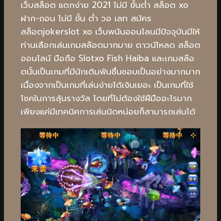
เว็บสล็อต แตกง่าย 2021 ไม่มี ขั้นต่ำ สล็อต xo
ฝาก-ถอน ไม่มี ขั้น ต่ํา วอ เลท สมัคร
สล็อตjokerslot xo เว็บพนันออนไลนมีปัจจุบันมีให้
ท่านเลือกเล่นเกมสล๊อตมากมาย ดาวน์โหลด สล็อต
ออนไลน์ มือถือ Slotxo Fish Haiba และเกมสล๊อ
ตนั้นเป็นเกมที่มีนักเดิมพันชื่นชอบเป็นอย่างมากมาก
เนื่องจากเป็นเกมที่เล่นง่ายได้เงินเยอะ เป็นเกมที่ใช้
โชคในการลุ้นรางวัล โดยที่ไม่ต้องใช้ฝีมืออะไรมาก
เพียงแค่มีเทคนิคการเล่นนิดหน่อยก็สามารถเล่นได้