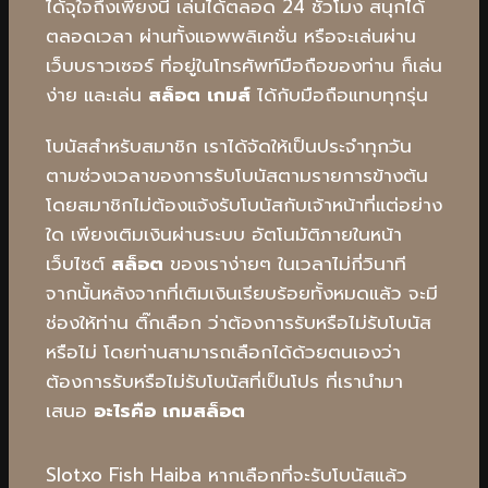
ได้จุใจถึงเพียงนี้ เล่นได้ตลอด 24 ชั่วโมง สนุกได้
ตลอดเวลา ผ่านทั้งแอพพลิเคชั่น หรือจะเล่นผ่าน
เว็บบราวเซอร์ ที่อยู่ในโทรศัพท์มือถือของท่าน ก็เล่น
ง่าย และเล่น
สล็อต เกมส์
ได้กับมือถือแทบทุกรุ่น
โบนัสสำหรับสมาชิก เราได้จัดให้เป็นประจำทุกวัน
ตามช่วงเวลาของการรับโบนัสตามรายการข้างต้น
โดยสมาชิกไม่ต้องแจ้งรับโบนัสกับเจ้าหน้าที่แต่อย่าง
ใด เพียงเติมเงินผ่านระบบ อัตโนมัติภายในหน้า
เว็บไซต์
สล็อต
ของเราง่ายๆ ในเวลาไม่กี่วินาที
จากนั้นหลังจากที่เติมเงินเรียบร้อยทั้งหมดแล้ว จะมี
ช่องให้ท่าน ติ๊กเลือก ว่าต้องการรับหรือไม่รับโบนัส
หรือไม่ โดยท่านสามารถเลือกได้ด้วยตนเองว่า
ต้องการรับหรือไม่รับโบนัสที่เป็นโปร ที่เรานำมา
เสนอ
อะไรคือ เกมสล็อต
Slotxo Fish Haiba หากเลือกที่จะรับโบนัสแล้ว