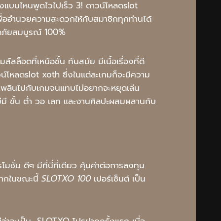
งแบบไหนพูดไวไปเร็ว 3! ดาวน์โหลดslot
บเพื่ออำนวยความสะดวกให้กับสมาชิกทุกท่านได้
อดภัยสมบูรณ์ 100%
ที่เหนือชั้น ทันสมัย มีเนื้อเรื่องที่ดี
ดาวน์โหลดslot xoth ซึ่งในแต่ละเกมก็จะมีความ
ิดเพลินไปกับเกมจนแทบไม่อยากจะหยุดเล่น
ี ขั้น ต่ํา วอ เลท และงานศิลปะผสมผสานกับ
ดีๆ มีที่นี่ที่เดียว คุ้มค่าต่อการลงทุน
งมากในขณะนี้
SLOTXO 100
เปอร์เซ็นต์ เป็น