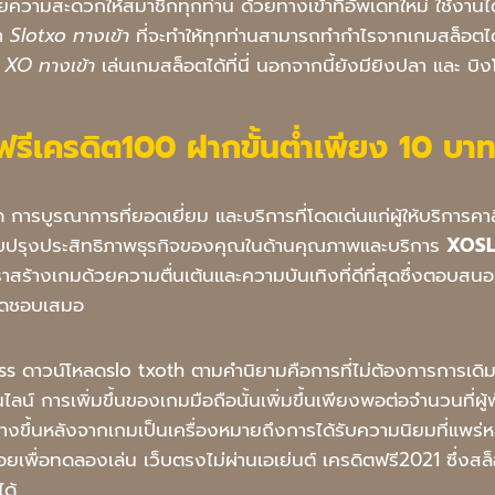
ความสะดวกให้สมาชิกทุกท่าน ด้วยทางเข้าที่อัพเดทใหม่ ใช้งาน
รา
Slotxo ทางเข้า
ที่จะทำให้ทุกท่านสามารถทำกำไรจากเกมสล็อต
้
XO ทางเข้า
เล่นเกมสล็อตได้ที่นี่ นอกจากนี้ยังมียิงปลา และ บิ
ีเครดิต100 ฝากขั้นต่ำเพียง 10 บาท
่สุด การบูรณาการที่ยอดเยี่ยม และบริการที่โดดเด่นแก่ผู้ให้บริการ
ะปรับปรุงประสิทธิภาพธุรกิจของคุณในด้านคุณภาพและบริการ
XOS
าสร้างเกมด้วยความตื่นเต้นและความบันเทิงที่ดีที่สุดซึ่งตอบ
ผิดชอบเสมอ
ดาวน์โหลดslo txoth ตามคำนิยามคือการที่ไม่ต้องการการเดิมพัน
น์ การเพิ่มขึ้นของเกมมือถือนั้นเพิ่มขึ้นเพียงพอต่อจำนวนที่ผู้
างขึ้นหลังจากเกมเป็นเครื่องหมายถึงการได้รับความนิยมที่แพร่หล
น้อยเพื่อทดลองเล่น เว็บตรงไม่ผ่านเอเย่นต์ เครดิตฟรี2021 ซึ่ง
ได้