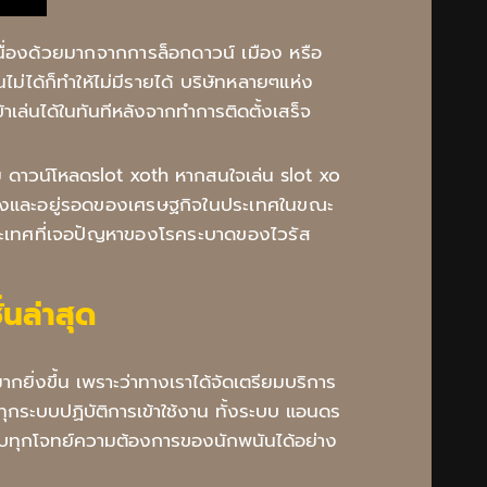
นื่องด้วยมากจากการล็อกดาวน์ เมือง หรือ
ม่ได้ก็ทำให้ไม่มีรายได้ บริษัทหลายๆแห่ง
าเล่นได้ในทันทีหลังจากทำการติดตั้งเสร็จ
ย ดาวน์โหลดslot xoth หากสนใจเล่น slot xo
คงและอยู่รอดของเศรษฐกิจในประเทศในขณะ
งประเทศที่เจอปัญหาของโรคระบาดของไวรัส
นล่าสุด
ยิ่งขึ้น เพราะว่าทางเราได้จัดเตรียมบริการ
ุกระบบปฏิบัติการเข้าใช้งาน ทั้งระบบ แอนดร
อบทุกโจทย์ความต้องการของนักพนันได้อย่าง