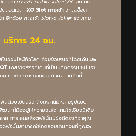
ได้ตลอด
ทางเข้า Slotxo Joker123
เล่นเกม
ได้ตลอดเวลา
XO Slot ทางเข้า
เกมสล็อต
งโก อีกด้วย
ทางเข้า Slotxo Joker
รวมเกม
 บริการ 24 ชม.
คาสิโนออนไลน์ทั่วโลก ด้วยข้อเสนอที่โดดเด่นและ
LOT
ได้สร้างสรรค์เกมที่เป็นนวัตกรรมใหม่ เรา
สนองความต้องการของคุณด้วยความคิดที่
ด้วยเงินจริง สิ่งเหล่านี้มีหลายรูปแบบ
พัฒนาฝีมืออยู่ให้ความสนใจ เกมโซเชียลมีเดีย
าย การเล่นสล็อตฟรีนั้นมีข้อดีตรงที่ว่าคุณ
สล็อตฟรีนั้นสามารถให้ทดสอบเกมก่อนที่คุณจะ