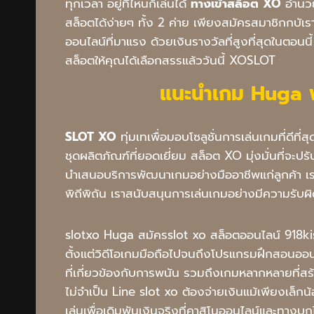
ทุกเวลา อยู่ที่ไหนก็เล่นได้
ทางเข้าสล็อต XO
อำนวย
สล็อตได้ง่ายๆ ทั้ง 2 ค่าย เพียงสมัครสมาชิกกบัเ
ออนไลน์ที่มาแรง ด้วยเงินรางวัลที่สูงที่สุดในตอนนี
สล็อตให้คุณได้เลือกสรรแล้ววันนี้ XOSLOT
แนะนำเกม Huga ฟร
SLOT XO
ทุ่มเทเพื่อมอบโซลูชั่นการเล่นเกมที่ดีที
ชุดผลิตภัณฑ์ที่ยอดเยี่ยม สล็อต XO มุ่งมั่นที่จ
นำเสนอบริการพัฒนาเกมอย่างมืออาชีพแก่ลูกค้า เร
พิถีพิถัน เราสนับสนุนการเล่นเกมอย่างมีความรับ
slotxo Huga สมัครslot xo สล็อตออนไลน์ 918kiss 
ตั้งแต่วิดีโอเกมมือถือไปจนถึงโปรแกรมฝึกสอนออนไล
ที่เกี่ยวข้องกับการพนัน รวมถึงเกมหลากหลายที่สร้
ไม่จำเป็น Line slot xo ต้องจ่ายเงินแม้เพียงเล็ก
เล่นเพื่อเดิมพันเงินจริงที่คาสิโนออนไลน์และทางบก