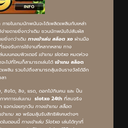
 ภายในเกมนักพนันจะได้เพลิดเพลินกับเหล่า
้ง่ายดายยิ่งกว่าเดิม ชวนนักพนันไปสัมผัส
ายยิ่งกว่าเดิม
ทางเข้าเล่น สล็อต xo
ผ่านมือ
ี่รองรับการใช้งานที่หลากหลาย ทาง
บเล่นบนคอมพิวเตอร์
เข้าเกม slotxo
หมดห่วง
ิกจะไปที่ไหนก็สามารถเล่นได้
เข้าเกม สล็อต
เพลิน รวมไปถึงสามารถลุ้นเงินรางวัลได้อีก
วลา
 สิงโต, ลิง, แรด, ดอกไม้กินคน และ ปืน
รยากาศการเล่นเกม
slotxo 24th
ที่สมจริง
าก แจกบ่อยทุกวัน
ทางเข้าเกม สล็อต
เข้าเกม xo
พร้อมลุ้นรับสิทธิพิเศษต่างๆ
ุดในตอนนี้
ทางเข้าเล่น Slotxo
เล่นได้ทุกที่