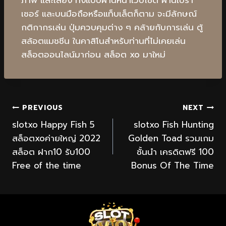
ภาพ และเสียง ทั้งแบบผ่านหน้าเว็บไซต์ ผ่านเบรา
เซอร์ และบนมือถือหรือแท็บเล็ตก็ตาม จะมีลักษณ์
กติกากรเล่น ปุ่มควบคุมต่าง ๆ คล้ายกับการเล่น ตู้
สล้อตแมชชีน ในคาสิโนสำหรับท่านที่ไม่เคยเล่น
สล็อตออนไลน์มาก่อน สล็อต xo มาใหม่
PREVIOUS
NEXT
slotxo Happy Fish 5
slotxo Fish Hunting
สล็อตxoค่ายใหญ่ 2022
Golden Toad รวมเกม
สล็อต ฝาก10 รับ100
ชั้นนำ เครดิตฟรี 100
Free of the time
Bonus Of The Time