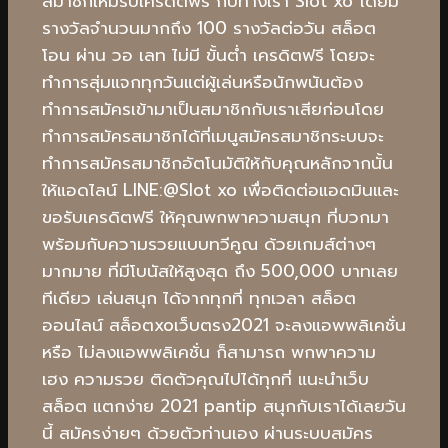
สมาชิกใหม่รับเครดิตฟรี กับทางเรา Slot xo โดยมี
รางวัลจำนวนมากถึง 100 รางวัลต่อวัน สล็อต
โอน ผ่าน วอ เลท ไม่มี ขั้นต่ำ เครดิตฟรี โดยจะ
ทำการสุ่มแจกทุกวันแต่ผู้เล่นหรือนักพนันต้อง
ทำการสมัครเข้ามาเป็นสมาชิกกับเราเสียก่อนโดย
ทำการสมัครสมาชิกได้ที่เมนูสมัครสมาชิกระบบจะ
ทำการสมัครสมาชิกอัตโนมัติให้กับคุณหลักจากนั้น
ให้แอดไลน์ LINE:@Slot xo เพื่อติดต่อแอดมินและ
ขอรับเครดิตฟรี ให้คุณพกพาความสนุก ที่บวกมา
พร้อมกับความรวยแบบทวีคูณ ด้วยเกมส์ต่างๆ
มากมาย ที่มีโบนัสให้สูงสุด ถึง 500,000 บาทเลย
ทีเดียว เล่นสนุก ได้จากทุกที่ ทุกเวลา สล็อต
ออนไลน์ สล็อตxoเว็บตรง2021 จะลงแอพพลิเคชั่น
หรือ ไม่ลงแอพพลิเคชั่น ก็สามารถ พกพาความ
เฮง ความรวย ติดตัวคุณไปได้ทุกที่ แนะนําเว็บ
สล็อต แตกง่าย 2021 pantip สนุกกับเราได้เลยวัน
นี้ สมัครง่ายๆ ด้วยตัวท่านเอง ผ่านระบบสมัคร