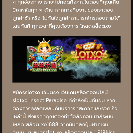
ๆ ทุกช่องทาง เราจะไม่ทอดทิ้งคุณในตอนที่คุณเกิด
ปัญหาในทุก ๆ ด้าน หากทางทีมงานของเราตอบ
ลูกค้าช้า หรือ ไม่ทันใจลูกค้าสามารถโทรสอบถามได้
เลยทันที ทุกเวลาที่คุณต้องการ โหลดสล็อตxo
สมัครslotxo เว็บตรง เว็บเกมสล็อตออนไลน์
slotxo Insect Paradise ที่กำลังเป็นที่นิยม หาก
ต้องการเพลิดเพลินกับบริการที่สะดวกและรวดเร็ว
เหล่านี้ สิ่งแรกที่คุณต้องทำคือล็อกอินเข้าสู่ระบบ
โหลด สล็อต xo1688 จากนั้นคลิกปุ่มฝากเงิน
อัตโนมัติ สมัครslot xo สล็อตออนไลน์ 918kiss