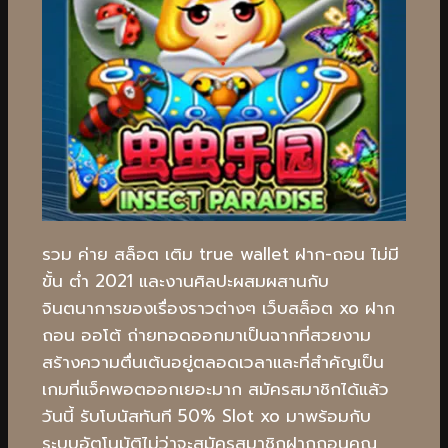
รวม ค่าย สล็อต เติม true wallet ฝาก-ถอน ไม่มี
ขั้น ต่ํา 2021 และงานศิลปะผสมผสานกับ
จินตนาการของเรื่องราวต่างๆ เว็บสล็อต xo ฝาก
ถอน ออโต้ ถ่ายทอดออกมาเป็นฉากที่สวยงาม
สร้างความตื่นเต้นอยู่ตลอดเวลาและที่สำคัญเป็น
เกมที่แจ็คพอตออกเยอะมาก สมัครสมาชิกได้แล้ว
วันนี้ รับโบนัสทันที 50% Slot xo มาพร้อมกับ
ระบบอัตโนมัติไม่ว่าจะสมัครสมาชิกฝากถอนคุณ