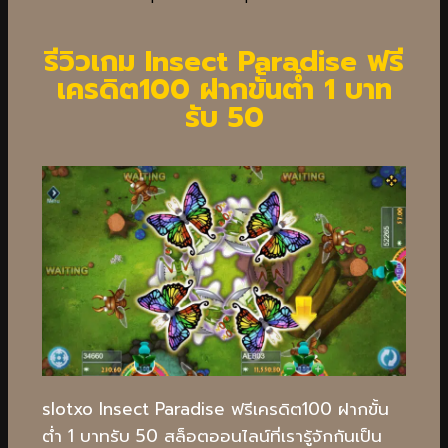
รีวิวเกม Insect Paradise ฟรี
เครดิต100 ฝากขั้นต่ำ 1 บาท
รับ 50
slotxo Insect Paradise ฟรีเครดิต100 ฝากขั้น
ต่ำ 1 บาทรับ 50 สล็อตออนไลน์ที่เรารู้จักกันเป็น