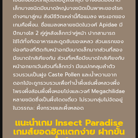
เล็กบางชนิดมีขนาดใหญ่บางชนิดเป็นพาหะของโรค
ต่างๆมาสู่คน สิ่งมีชีวิตเหล่านี้คือแมลง พระเอกของ
เกมคือผึ้งน. ชื่อแมลงหลายชนิดในวงศ์ Apidae มี
ปีกบางใส 2 คู่คู่หลังเล็กกว่าคู่หน้า ปากสามารถ
ใช้ได้ทั้งกัดอาหารและดูดซับของเหลว ส่วนแรกของ
ช่องท้องที่ติดกับหน้าอกมีขนาดเล็กมากส่วนที่สอง
มีขนาดใกล้เคียงกัน ส่วนที่เหลือมีขนาดใกล้เคียงกับ
หน้าอกยกเว้นส่วนที่เล็กกว่า มีขนปกคลุมลำตัว
รวบรวมเป็นฝูง Caste Pollen และน้ำหวานจาก
ดอกไม้จะถูกรวบรวมเพื่อทำน้ำผึ้งเช่นผึ้งหลวงผึ้ง
โพรงผึ้งล้อมผึ้งผึ้งหอยโข่งและวงศ์ Megachilidae
หลายชนิดซึ่งเป็นผึ้งโดดเดี่ยว ไม่รวมกลุ่มไม่จัดอยู่
ในวรรณะ: ผึ้งกรวยและผึ้งหลอด
แนะนำเกม Insect Paradise
เกมส์ยอดฮิตแตกง่าย ฝากขั้น