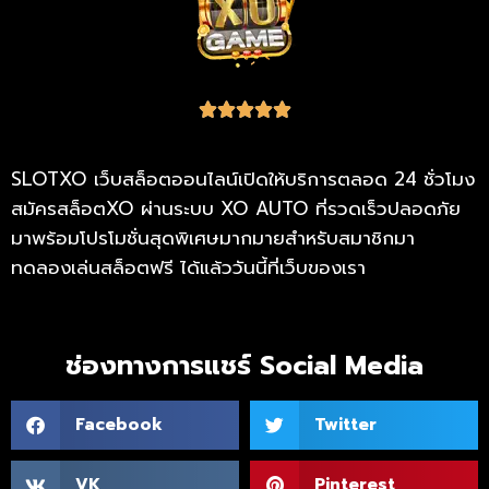





SLOTXO เว็บสล็อตออนไลน์เปิดให้บริการตลอด 24 ชั่วโมง
สมัครสล็อตXO ผ่านระบบ XO AUTO ที่รวดเร็วปลอดภัย
มาพร้อมโปรโมชั่นสุดพิเศษมากมายสำหรับสมาชิกมา
ทดลองเล่นสล็อตฟรี ได้แล้ววันนี้ที่เว็บของเรา
ช่องทางการแชร์ Social Media
Facebook
Twitter
VK
Pinterest