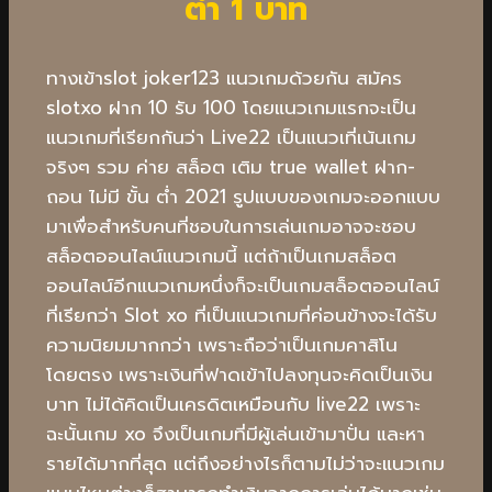
ต่ำ 1 บาท
ทางเข้าslot joker123 แนวเกมด้วยกัน สมัคร
slotxo ฝาก 10 รับ 100 โดยแนวเกมแรกจะเป็น
แนวเกมที่เรียกกันว่า Live22 เป็นแนวเที่เน้นเกม
จริงๆ รวม ค่าย สล็อต เติม true wallet ฝาก-
ถอน ไม่มี ขั้น ต่ํา 2021 รูปแบบของเกมจะออกแบบ
มาเพื่อสำหรับคนที่ชอบในการเล่นเกมอาจจะชอบ
สล็อตออนไลน์แนวเกมนี้ แต่ถ้าเป็นเกมสล็อต
ออนไลน์อีกแนวเกมหนึ่งก็จะเป็นเกมสล็อตออนไลน์
ที่เรียกว่า Slot xo ที่เป็นแนวเกมที่ค่อนข้างจะได้รับ
ความนิยมมากกว่า เพราะถือว่าเป็นเกมคาสิโน
โดยตรง เพราะเงินที่ฟาดเข้าไปลงทุนจะคิดเป็นเงิน
บาท ไม่ได้คิดเป็นเครดิตเหมือนกับ live22 เพราะ
ฉะนั้นเกม xo จึงเป็นเกมที่มีผู้เล่นเข้ามาปั่น และหา
รายได้มากที่สุด แต่ถึงอย่างไรก็ตามไม่ว่าจะแนวเกม