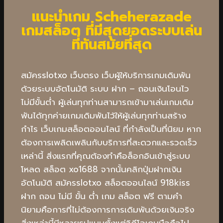
แนะนำเกม Scheherazade
เกมสล็อต ที่มีสุดยอดระบบเล่น
ที่ทันสมัยที่สุด
สมัครslotxo เว็บตรง เว็บผู้ให้บริการเกมเดิมพัน
ด้วยระบบอัตโนมัติ ระบบ ฝาก – ถอนเงินโอนไว
ไม่มีขั้นต่ำ ผู้เล่นทุกท่านสามารถเข้ามาเล่นเกมเดิม
พันได้ทุกค่ายเกมเดิมพันไว้ให้ผู้เล่นทุกท่านสร้าง
กำไร เว็บเกมสล็อตออนไลน์ ที่กำลังเป็นที่นิยม หาก
ต้องการเพลิดเพลินกับบริการที่สะดวกและรวดเร็ว
เหล่านี้ สิ่งแรกที่คุณต้องทำคือล็อกอินเข้าสู่ระบบ
โหลด สล็อต xo1688 จากนั้นคลิกปุ่มฝากเงิน
อัตโนมัติ สมัครslotxo สล็อตออนไลน์ 918kiss
ฝาก ถอน ไม่มี ขั้น ต่ำ เกม สล็อต ฟรี ตามคำ
นิยามคือการที่ไม่ต้องการการเดิมพันด้วยเงินจริง