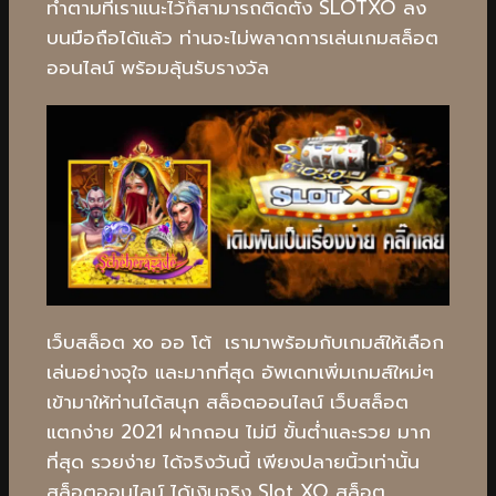
ทำตามที่เราแนะไว้ก็สามารถติดตั้ง SLOTXO ลง
บนมือถือได้แล้ว ท่านจะไม่พลาดการเล่นเกมสล็อต
ออนไลน์ พร้อมลุ้นรับรางวัล
เว็บสล็อต xo ออ โต้ เรามาพร้อมกับเกมส์ให้เลือก
เล่นอย่างจุใจ และมากที่สุด อัพเดทเพิ่มเกมส์ใหม่ๆ
เข้ามาให้ท่านได้สนุก สล็อตออนไลน์ เว็บสล็อต
แตกง่าย 2021 ฝากถอน ไม่มี ขั้นต่ำและรวย มาก
ที่สุด รวยง่าย ได้จริงวันนี้ เพียงปลายนิ้วเท่านั้น
สล็อตออนไลน์ ได้เงินจริง Slot XO สล็อต