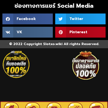
ช่องทางการแชร์ Social Media
Facebook
Twitter
VK
Pinterest
© 2022 Copyright Slotxo.wiki All rights Reserved.