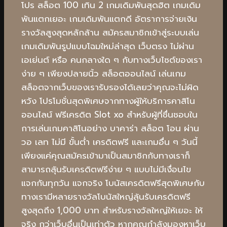
โปร สล็อต 100 เทิน 2 เกมเดิมพันสุดฮิต เกมเดิม
พันแตกเยอะ เกมเดิมพันแตกดี อัตราการจ่ายเงิน
รางวัลสูงสุดหลักล้าน สมัครสมาชิกเข้าสู่ระบบเล่น
เกมเดิมพันรูปแบบโฉมใหม่ล่าสุด เว็บตรง ไม่ผ่าน
เอเย่นต์ หรือ คนกลางใด ๆ กับทางเว็บไซต์ของเรา
ง่าย ๆ เพียงปลายนิ้ว สล็อตออนไลน์ เล่นเกม
สล็อตจากเว็บของเรารับรองได้เลยว่าคุณจะไม่ผิด
หวัง โปรโมชั่นสุดพิเศษจากทางผู้ให้บริการคาสิโน
ออนไลน์ ฟรีเครดิต Slot xo สำหรับผู้ที่ชื่นชอบใน
การเล่นเกมคาสิโนอย่าง บาคาร่า สล็อต โอน ผ่าน
วอ เลท ไม่มี ขั้นต่ำ เครดิตฟรี และเกมอื่น ๆ วันนี้
เพียงแค่คุณสมัครเข้ามาเป็นสมาชิกกับทางเราก็
สามารถลุ้นรับเครดิตฟรีง่าย ๆ แบบไม่มีเงื่อนไข
แจกกันทุกวัน แจกจริง โบนัสเครดิตฟรีสุดพิเศษกับ
ทางเรามีหลายรางวัลโบนัสใหญ่ลุ้นรับเครดิตฟรี
สูงสุดถึง 1,000 บาท สำหรับรางวัลใหญ่ให้เยอะ ให้
จริง กว่าเว็บอื่นเป็นเท่าตัว หากคุณกำลังมองหาเว็บ