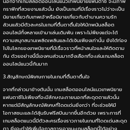
นอกจากเกมสล็อตออนไลน์แนวเทพนิยายแฟนตาซี จะมีภาพ
กราฟิกที่สวยงามแล้วนั้น ยังเป็นเกมที่มีเรื่องราวไม่ว่าจะเป็น
นิยายเกี่ยวกับเทพเจ้าหรือนิยายเกี่ยวกับตำนานความรัก
ล้วนแล้วมีตัวละครในเกมที่ตื่นตาตื่นใจให้นักพนันสล็อต
ออนไลน์ทั้งหลายเข้ามาเล่นเดิมพัน เพราะไม่พียงแต่จะได้
ความสนุกสนานเพลิดเพลินและได้เงินเพียงเท่านั้น ยังได้ท่อง
ไปในโลกของเทพนิยายที่มีเรื่อวราวที่หน้าสนใจและให้ติดตาม
กัน ด้วยอย่างนี้นี่เองคนส่วนมากจึงเลือกที่จะเล่นเกมสล็อต
ออนไลน์แนวนี้กันมาก
3.สัญลักษณ์พิเศษภายในเกมที่ตื่นตาตื่นใจ
จากที่กล่าวมาข้างต้นนั้น เกมสล็อตออนไลน์แนวเทพนิยาย
แฟนตาซีไม่เพียงที่จะมีลักษณะภายนอกที่สะดุดตาแล้วนั้น
หากแต่มีสัญลักษณ์พิเศษที่โดดเด่นยิ่งกว่า ที่จะช่วยให้มี
โอกาสชนะและได้ลุ้นรับฟรีสปินมากขึ้นอีกด้วย เพราะการที่
เกมสล็อตแนวนี้มีตัวละครเรื่องราวภายในเกมที่โดดเด่นสะดุด
ตา ยิ่งจะทำให้เพิ่มโอกาสการเอาชนะเกมสล็อตนี้ได้อย่าง