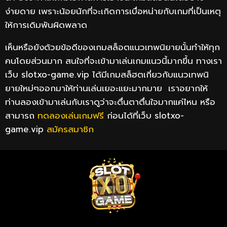
ง่ายดาย เพราะน้อยนักที่จะเกิดการเบื่อหน่ายกับเกมที่เป็นเหตุ
ให้การเดิมพันผิดพลาด
เห็นหรือยังด้วยข้อดีของเกมสล็อตแนวเทพนิยายนั้นทำให้ทุก
คนโดยส่วนมาก สนใจที่จะเข้ามาเล่นเกมแนวนี้มากขึ้น ทางเรา
เว็บ slotxo-game.vip ได้มีเกมสล็ฮตเกี่ยวกับแนวเทพนิ
ยายใหม่ๆออกมาให้ท่านเล่นเยอะแยะมากมาย เราอยากให้
ท่านลองเข้ามาเล่นกับเราดูว่าจะตื่นตาตื่นใจมากแค่ไหน หรือ
สามารถ
ทดลองเล่นเกมฟรี
ก่อนได้ที่เว็บ slotxo-
game.vip
สมัครสมาชิก