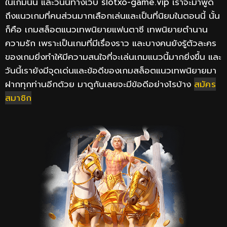
ในเกมนั้น และวันนี้ทางเว็บ slotxo-game.vip เราจะมาพูด
ถึงแนวเกมที่คนส่วนมากเลือกเล่นและเป็นที่นิยมในตอนนี้ นั้น
ก็คือ เกมสล็อตแนวเทพนิยายแฟนตาซี เทพนิยายตำนาน
ความรัก เพราะเป็นเกมที่มีเรื่องราว และบางคนยังรู้ตัวละคร
ของเกมยิ่งทำให้มีความสนใจที่จะเล่นเกมแนวนี้มากยิ่งขึ้น และ
วันนี้เรายังมีจุดเด่นและข้อดีของเกมสล็อตแนวเทพนิยายมา
ฝากทุกท่านอีกด้วย มาดูกันเลยจะมีข้อดีอย่างไรบ้าง
สมัคร
สมาชิก