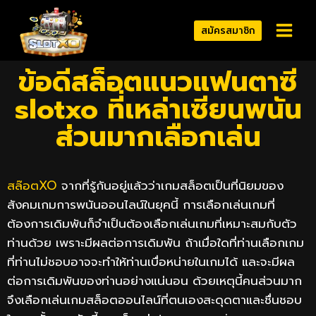
สมัครสมาชิก
ข้อดีสล็อตแนวแฟนตาซี
slotxo ที่เหล่าเซียนพนัน
ส่วนมากเลือกเล่น
สล๊อตXO
จากที่รู้กันอยู่แล้วว่าเกมสล็อตเป็นที่นิยมของ
สังคมเกมการพนันออนไลน์ในยุคนี้ การเลือกเล่นเกมที่
ต้องการเดิมพันก็จำเป็นต้องเลือกเล่นเกมที่เหมาะสมกับตัว
ท่านด้วย เพราะมีผลต่อการเดิมพัน ถ้าเมื่อใดที่ท่านเลือกเกม
ที่ท่านไม่ชอบอาจจะทำให้ท่านเบื่อหน่ายในเกมได้ และจะมีผล
ต่อการเดิมพันของท่านอย่างแน่นอน ด้วยเหตุนี้คนส่วนมาก
จึงเลือกเล่นเกมสล็อตออนไลน์ที่ตนเองสะดุดตาและชื่นชอบ