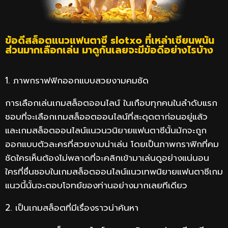
ข้อดีสล็อตแนวแฟนตาซี slotxo ที่เหล่าเซียนพนัน
ส่วนมากเลือกเล่น มาดูกันเลยจะมีข้อดีอย่างไรบ้าง
1. ภาพกราฟฟิกออกแบบสวยงามคมชัด
การเลือกเล่นเกมสล็อตออนไลน์ ในเกือบทุกคนในลำดับแรก
ชอบที่จะเลือกเกมสล็ออตออนไลน์ที่สะดุดตาก่อนอยู่แล้ว
และเกมสล็อตออนไลน์แนวนวนิยายแฟนตาซีนั้นมักจะถูก
ออกแบบตัวละครที่สวยงามน่าเล่น โดยเป็นภาพกราฟิกที่คม
ชัดใครเห็นต้องไม่พลาดที่จะคลิกเข้ามาเล่นดูอย่างแน่นอน
ใครที่ชื่นชอบในเกมสล็อตออนไลน์แนวเทพนิยายแฟนตาซีเกม
แนวนี้นั้นจะตอบโจทย์ของท่านอย่างมากเลยทีเดียว
2. เป็นเกมสล็อตที่มีเรื่องราวน่าค้นหา