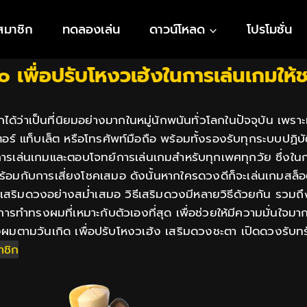
สมาชิก
ทดลองเล่น
ดาวน์โหลด
โปรโมชั่น
 เพื่อปรับโหงวเฮ้งในการเล่นเกมให้
ว่าเป็นที่นิยมอย่างมากในหมู่นักพนันทั่วโลกในปัจจุบัน เพราะมีว
อร์ แท็บเล็ต หรือโทรศัพท์มือถือ พร้อมทั้งรองรับทุกระบบปฏิบ
การเล่นเกมและตอบโจทย์การเล่นเกมสำหรับทุกเพศทุกวัย ซึ่งใน
อมกับการเสี่ยงโชคเสมอ ดังนั้นหากใครดวงดีก็จะเล่นเกมสล็อ
่นเสริมดวงอย่างสม่ำเสมอ วิธีเสริมดวงมีหลายวิธีด้วยกัน รวมถึ
น การทำทรงผมที่เหมาะกับตัวเองที่สุด เพื่อช่วยให้มีความมั่นใจม
งผมตามวันเกิด เพื่อปรับโหงวเฮ้ง เสริมดวงชะตา เปิดดวงรับทร
าชิก