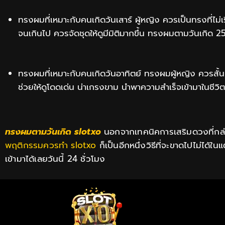
ทรงผมที่เหมาะกับคนเกิดวันเสาร์ ผู้หญิง ควรเป็นทรงที่ไ
จนเกินไป ควรจัดชุดให้ดูมีมิติมากขึ้น ทรงผมตามวันเกิด 25
ทรงผมที่เหมาะกับคนเกิดวันอาทิตย์ ทรงผมผู้หญิง ควรสั้
ช่วยให้ดูโดดเด่น น่าเกรงขาม นำพาความสำเร็จเข้ามาในชีวิต
ทรงผมตามวันเกิด slotxo
นอกจากเทคนิคการเสริมดวงที่กล่า
พฤติกรรมควรทำ slotxo
ก็เป็นอีกหนึ่งวิธีที่จะขาดไปไม่ได้ใ
เข้ามาได้เลยวันนี้ 24 ชั่วโมง