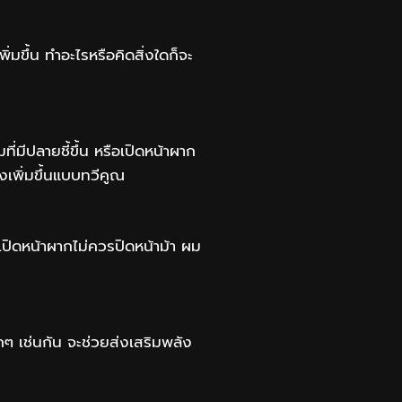
มขึ้น ทำอะไรหรือคิดสิ่งใดก็จะ
มีปลายชี้ขึ้น หรือเปิดหน้าผาก
งเพิ่มขึ้นแบบทวีคูณ
ปิดหน้าผากไม่ควรปิดหน้าม้า ผม
กๆ เช่นกัน จะช่วยส่งเสริมพลัง