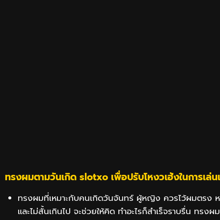
ทรงผมตามวันเกิด slotxo เพื่อปรับโหงวเฮ้งในการเล่นเ
ทรงผมที่เหมาะกับคนเกิดวันจันทร์ ผู้หญิง ควรไว้ผมตรง 
และไม่สั้นเกินไป จะช่วยให้คิด ทำอะไรก็สำเร็จราบรื่น ท