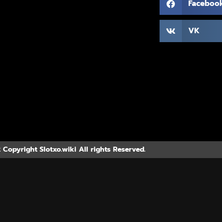
Faceboo
VK
Copyright Slotxo.wiki All rights Reserved.