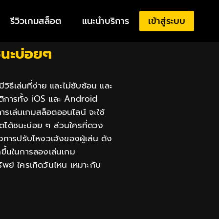
รีวิวเกมสล็อต
แนะนำบริการ
เข้าสู่ระบบ
ชนะบ่อยๆ
ิธีเล่นที่ง่าย และไม่ซับซ้อน และ
ัติการทั้ง iOS และ Android
การเล่นเกมสล็อตออนไลน์ จะใช้
ตได้ชนะบ่อย ๆ ส่วนใครที่ดวง
งการปรับโหงวเฮ้งของผู้เล่น ดัง
ากขึ้นในการลองเล่นเกม
ัพย์ ใครเกิดวันไหน เหมาะกับ