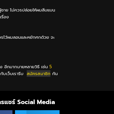
ผู้ชาย ไม่ควรปล่อยให้ผมลีบแบน
รื่อง
 ควรไว้ผมลอนและหยักศกด้วย จะ
ัง อีกมากมายหลายวิธี เช่น
5
กกับเว็บเรารีบ
สมัครสมาชิก
กัน
รแชร์ Social Media