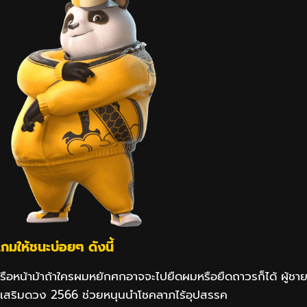
กมให้ชนะบ่อยๆ ดังนี้
หรือหน้าม้าถ้าใครผมหยักศกอาจจะไปยืดผมหรือยืดถาวรก็ได้ ผู
รงผมเสริมดวง 2566 ช่วยหนุนนำโชคลาภไร้อุปสรรค