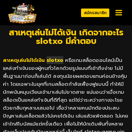
สมัครสมาชิก
สาเหตุเล่นไม่ได้เงิน เกิดจากอะไร
slotxo มีคำตอบ
สาเหตุเล่นไม่ได้เงิน
slotxo
หรือเกมสล็อตออนไลน์เป็น
แหล่งทำเงินของผู้คนทั่วโลกด้วยรูปแบบที่เข้าถึงง่าย ไม่มี
พื้นฐานมาก่อนก็เล่นได้ ลงทุนน้อยผลตอบแทนค่อนข้างคุ้ม
ค่า โดยเฉพาะในยุคที่เกมสล็อตกำลังเฟื่องฟูแบบนี้ ทำให้มี
นักพนันหมุนเวียนเข้ามาเล่นไม่ขาดสาย แน่นอนว่าเมื่อเกม
สล็อตเป็นแหล่งทำเงินที่ดีที่สุด แต่ใช่ว่าระหว่างทางจะโรย
ด้วยกลีบกุหลาบเสมอไป เชื่อว่าหลายคนมักต้องประสบ
ปัญหาเล่นสล็อตแล้วไม่เคยได้เงิน เล่นแล้วแพ้ตลอด ไม่เคย
เข้าใกล้โบนัสแม้แต่ครั้งเดียว เพื่อไม่ให้นักเดิมพันทั้งหลาย
ต้องเจ็บปวดกับปัญหาเหล่านี้ เว็บไซต์ slotxo-game.vip