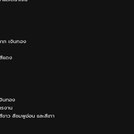
ชคลาภ เงินทอง
อสีแดง
เงินทอง
นการงาน
้อสีขาว สีชมพูอ่อน และสีเทา