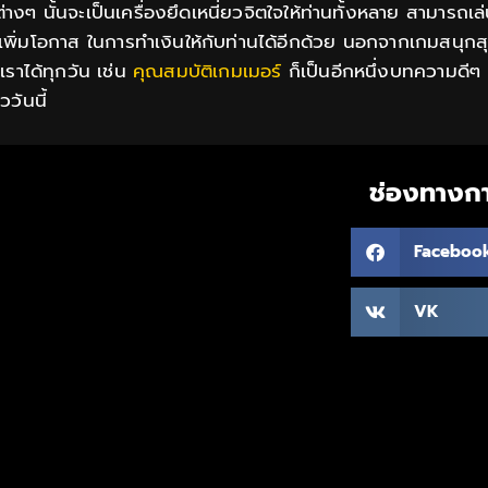
างๆ นั้นจะเป็นเครื่องยึดเหนี่ยวจิตใจให้ท่านทั้งหลาย สามารถเ
่งเพิ่มโอกาส ในการทำเงินให้กับท่านได้อีกด้วย นอกจากเกมสนุก
ราได้ทุกวัน เช่น
คุณสมบัติเกมเมอร์
ก็เป็นอีกหนึ่งบทความดีๆ 
ววันนี้
ช่องทางกา
Faceboo
VK