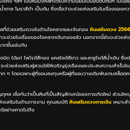
นมั่งคั่ง ฯลฯ เป็นหินมงคลที่ได้รับความนิยมเป็นอันดับต้นๆ ไม่น้
้ำตาล โมราสีดำ เป็นต้น ซึ่งเชื่อว่าจะช่วยส่งเสริมในเรื่องของ
มงคลที่ช่วยเสริมดวงในด้านโชคลาภและเงินทอง
หินเสริมดวง 256
จะช่วยในเรื่องของโชคลาภเงินทองแล้ว นอกจากนี้ยังจะช่วยส่งเ
ากขึ้นเช่นกัน
ด ได้แก่ ไพไรต์สีทอง แคลไซต์สีขาว และลาซูไรต์สีน้ำเงิน ซึ่งเช
ะช่วยส่งเสริมผู้สวมใส่ให้เจริญรุ่งเรืองและประสบความสำเร็จใน
รั้งละมาก ๆ โดยเฉพาะผู้ที่ชอบลงทุนหรือผู้ที่ชอบวางเดิมพันเกมสล็
ล เชื่อกันว่าเป็นหินที่เป็นสัญลักษณ์ของการเกิดใหม่ ส่วนใหญ
วยส่งเสริมในด้านการงาน คุณสมบัติ
หินเสริมดวงการเงิน
เหมาะสำห
ด้อย่างคาดไม่ถึง