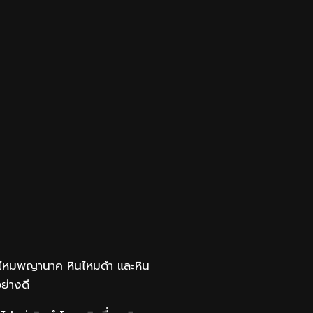
หินไหมพญานาค หินไหมดำ และหิน
ย่างดี