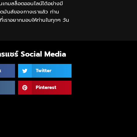
ล่นเกมสล็อตออนไลน์ได้อย่างมี
สุดมันส์ของทางเราแล้ว ท่าน
ที่เราอยากมอบให้ท่านในทุกๆ วัน
รแชร์ Social Media
k
Twitter
Pinterest