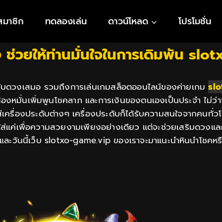
สมาชิก
ทดลองเล่น
ดาวน์โหลด
โปรโมชั่น
ช่วยให้ท่านมั่นใจในการเดิมพัน slot
อมกับดวงเสมอ รวมถึงการเล่นเกมสล็อตออนไลน์ของค่ายเกม
slo
นต้องหมั่นเพิ่มพูนโชคลาภ และการเงินของตนเองเป็นประจำ ไม่ว่
ส่เครื่องประดับต่างๆ เครื่องประดับก็ได้รับความสนใจจากคนทั่วโ
ได้ใส่แค่เพื่อความสวยงามเพียงอย่างเดียว แต่จะช่วยเสริมดวงแล
ละวันนี้เว็บ slotxo-game.vip ของเราจะมาแนะนำหินนำโชคหรือหิ