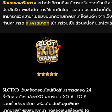
หินมงคลเสริมดวง
อ
ย่างไรก็ตามถึงแม้การเสริมดวงด้วยสิ่งต่
ประสิทธิภาพแล้วนั้น การใช้เทคนิคในการเล่นเกมร่วมด้วยก็ยิ
สามารถแวะเข้ามาเยี่ยมชมบทความเทคนิคเคล็ดลับดีๆ จากเว็บเ
ท่านสามารถ
สมัครสมาชิก
เข้ามาร่วมเป็นส่วนหนึ่งกับเราได้แล้





SLOTXO เว็บสล็อตออนไลน์เปิดให้บริการตลอด 24
ชั่วโมง สมัครสล็อตXO ผ่านระบบ XO AUTO ที่
รวดเร็วปลอดภัยมาพร้อมโปรโมชั่นสุดพิเศษ
มากมายสำหรับสมาชิกมา ทดลองเล่นสล็อตฟรี ได้