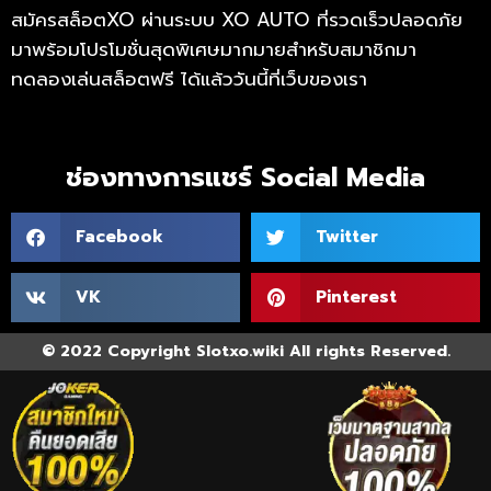
สมัครสล็อตXO ผ่านระบบ XO AUTO ที่รวดเร็วปลอดภัย
มาพร้อมโปรโมชั่นสุดพิเศษมากมายสำหรับสมาชิกมา
ทดลองเล่นสล็อตฟรี ได้แล้ววันนี้ที่เว็บของเรา
ช่องทางการแชร์ Social Media
Facebook
Twitter
VK
Pinterest
© 2022 Copyright Slotxo.wiki All rights Reserved.