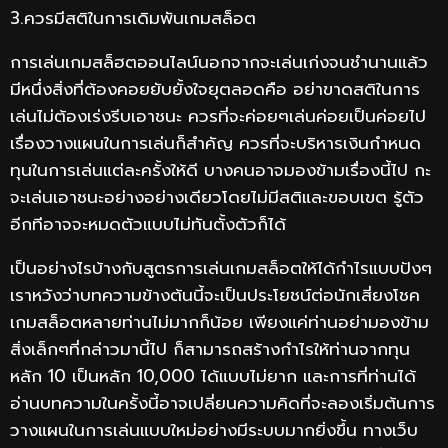
3.ควรมีสติในการเดิมพันเกมสล็อต
การเล่นเกมสล็ฮตออนไลน์นอกจากจะเล่นเก่งจนชำนานแล้ว
มีหนึ่งสิ่งที่ต้องคอยยับยั้งใจยุตลอดคือ อย่าขาดสติในการ
เล่นไม่ต้องเร่งรีบเอาชนะ ควรที่จะค่อยๆเล่นค่อยเป็นค่อยไป
เรื่องวางแผนในการเล่นก็สำคัญ ควรที่จะบริหารเงินกำหนด
ทุนในการเล่นแต่ละครั้งให้ดี บางคนอาจมองข้ามเรื่องนี้ไป กะ
จะเล่นเอาชนะอย่างอย่างเดียวโดยไม่มีสติและขอบเขต รู้ตัว
อีกทีอาจจะหมดตัวแบบไม่ทันตั้งตัวก็ได้
เป็นอย่างไรบ้างกับสูตรการเล่นเกมสล็อตให้ได้กำไรแบบปังๆ
เราหวังว่าบทความข้างต้นนี้จะเป็นประโยชน์ต่อนักเสี่ยงโชค
เกมสล็อตหลายท่านไม่มากก็น้อย เพียงแค่ท่านอย่ามองข้าม
สิ่งเล็กๆที่กล่าวมานี้ไป ก็สามารถสร้างกำไรให้ท่านจากทุน
หลัก 10 เป็นหลัก 10,000 ได้แบบไม่ยาก และการที่ท่านได้
อ่านบทความในครั้งนี้อาจเปลี่ยนความคิดที่จะลองเริ่มต้นการ
วางแผนในการเล่นแบบใหม่อย่างมีระบบมากยิ่งขึ้น ทางเว็บ