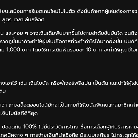
ปรียบเสมือนการรีเซตเกมใหม่ไปในตัว ดังนั้นถ้าหากผู้เล่นต้องกา
ง สูตร เวลาเล่นสล็อต
่อน และค่อย ๆ วางเงินเดิมพันมากขึ้นไปตามลำดับขั้นบันได จนถึงขั้
กฏขึ้นมาก็จะทำให้ผู้เล่นมีโอกาสที่จะทำกำไรได้มากยิ่งขึ้น นั่นก
เกม 1,000 บาท โดยใช้การเดิมพันรอบละ 10 บาท จะทำให้คุณมีโอก
้วางเอาไว้ เช่น เงินโบนัส หรือฟีเจอร์ฟรีสปิน เป็นต้น แนะนำให้ผู้
ดิม
ห็นว่า เกมสล็อตออนไลน์มักจะเป็นเกมที่ให้โบนัสพิเศษแก่สมาชิกเก่า
ินโบนัสที่ดีที่สุด
่อถือ ปลอดภัย 100% ไม่มีประวัติการโกง ซึ่งการเลือกผู้ให้บริการเก
คนิคต่าง ๆ การจ่ายเงินที่น่าเชื่อถือ มีระบบเสถียร ไม่กระตุกให