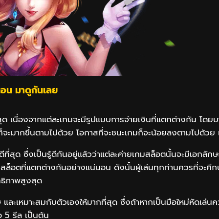
่นอน มาดูกันเลย
ี่สุด เนื่องจากแต่ละเกมจะมีรูปแบบการจ่ายเงินที่แตกต่างกัน โดย
ก็จะมากขึ้นตามไปด้วย โอกาสที่จะชนะเกมก็จะน้อยลงตามไปด้วย 
ี่สุด ซึ่งเป็นรู้ดีกันอยู่แล้วว่าแต่ละค่ายเกมสล็อตนั้นจะมีเอกลั
ล็อตที่แตกต่างกันอย่างแน่นอน ดังนั้นผู้เล่นทุกท่านควรที่จะศึ
ิทธิภาพสูงสุด
 และเหมาะสมกับตัวเองให้มากที่สุด ซึ่งถ้าหากเป็นมือใหม่หัดเล่นค
 5 รีล เป็นต้น