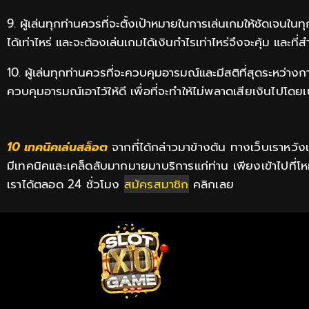
9. ผู้เล่นทุกท่านควรที่จะตั้งเป้าหมายในการเล่นเกมให้ชัดเจน
ได้เท่าไหร่ และจะต้องเล่นเกมได้เงินกำไรเท่าไหร่จึงจะคุ้ม และที่
10. ผู้เล่นทุกท่านควรที่จะควบคุมอารมณ์และมีสติที่สุดระหว่า
ควบคุมอารมณ์เอา
ไว้ให้ดี เพื่อที่จะทำให้ไม่พลาดเสียเงินไปโดย
10 เทคนิคเล่นสล็อต
จากที่ได้กล่าวมาข้างต้น ทางเว็บเราหวังเป็
มีเทคนิคและเคล็ดลับมากมายมาบริการแก่ท่าน เพียงเข้าไปที่
เราได้ตลอด 24 ชั่วโมง
สมัครสมาชิก
คลิกเลย