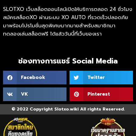
SLOTXO เว็บสล็อตออนไลน์เปิดให้บริการตลอด 24 ชั่วโมง
สมัครสล็อตXO ผ่านระบบ XO AUTO ที่รวดเร็วปลอดภัย
มาพร้อมโปรโมชั่นสุดพิเศษมากมายสำหรับสมาชิกมา
ทดลองเล่นสล็อตฟรี ได้แล้ววันนี้ที่เว็บของเรา
ช่องทางการแชร์ Social Media
Facebook
Twitter
VK
Pinterest
© 2022 Copyright Slotxo.wiki All rights Reserved.