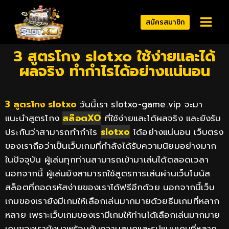
สมัครสมาชิก
3 สูตรโกง slotxo ใช้ง่ายและได้
ผลจริง ทำกำไรได้อย่างแน่นอน
3 สูตรโกง slotxo
วั
นนี้เรา slotxo-game.vip จะมา
แนะนำสูตรโกง
สล๊อตXO
ที่ใช้ง่ายและได้ผลจริง และยังรับ
ประกันว่าสามารถทำกำไร
slotxo
ได้อย่างแน่นอน เว็บตรง
ของเราถือว่าเป็นเว็บเกมที่กำลังได้รับความนิยมอย่างมาก
ในปัจจุบัน ผู้เล่นทุกท่านสามารถเข้ามาเล่นได้ตลอดเวลา
นอกจากนี้ ผู้เล่นยังสามารถใช้สูตรการเล่นผ่านเว็บโบนัส
สล็อตที่ถอดรหัสง่ายของเราได้ฟรีอีกด้วย นอกจากนี้เว็บ
เกมของเรายังมีเกมให้เลือกเล่นมากมายด้วยธีมเกมที่หลาก
หลาย
เพราะเว็บเกมของเรามีเกมให้ท่านได้เลือกเล่นมากมาย
เกมของเรายังมาพร้อมกับความสนุกและรูปแบบเกมที่หลาก