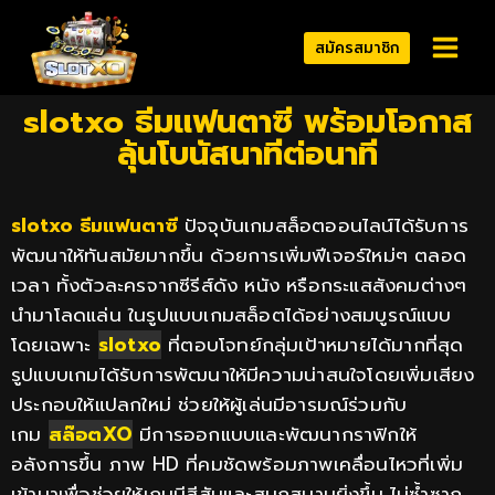
สมัครสมาชิก
slotxo ธีมแฟนตาซี พร้อมโอกาส
ลุ้นโบนัสนาทีต่อนาที
slotxo ธีมแฟนตาซี
ปัจจุบันเกมสล็อตออนไลน์ได้รับการ
พัฒนาให้ทันสมัยมากขึ้น ด้วยการเพิ่มฟีเจอร์ใหม่ๆ ตลอด
เวลา ทั้งตัวละครจากซีรีส์ดัง หนัง หรือกระแสสังคมต่างๆ
นำมาโลดแล่น ในรูปแบบเกมสล็อตได้อย่างสมบูรณ์แบบ
โดยเฉพาะ
slotxo
ที่ตอบโจทย์กลุ่มเป้าหมายได้มากที่สุด
รูปแบบเกมได้รับการพัฒนาให้มีความน่าสนใจโดยเพิ่มเสียง
ประกอบให้แปลกใหม่ ช่วยให้ผู้เล่นมีอารมณ์ร่วมกับ
เกม
สล๊อตXO
มีการออกแบบและพัฒนากราฟิกให้
อลังการขึ้น ภาพ HD ที่คมชัดพร้อมภาพเคลื่อนไหวที่เพิ่ม
เข้ามาเพื่อช่วยให้เกมมีสีสันและสนุกสนานยิ่งขึ้น ไม่ซ้ำซาก